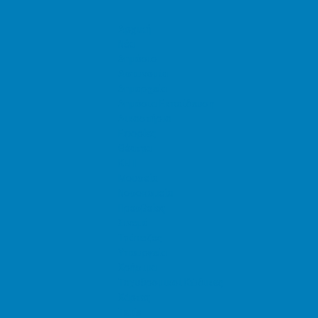
Αρχική
Νέα
Δημόσιο
Αστυνομία
Δημαρχεία
Δημόσια Εκπαίδευση
Δικαστήρια
Εφορίες
Θέατρα
ΚΕΠ
Μουσεία
Νοσοκομεία
Πρεσβείες
Σινεμά
Τράπεζες
Υπουργεία
Χρήσιμα
Ταχυδρομικοί Κώδικες
Χάρτες
Taxis