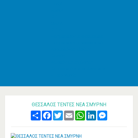
ΕΦΚΑ
AMKA
ΚΕΠ
ΟΑΣΑ
ΚΤΕΛ
Εφημερεύοντα φαρμακεία
Εφημερεύοντα νοσοκομεία
Δρομολόγια πλοίων
Καιρός
Δωρεάν καταχώρηση
Κατασκευή e-shop&website
Επικοινωνία
ΘΕΣΣΑΛΟΣ ΤΕΝΤΕΣ ΝΕΑ ΣΜΥΡΝΗ
Share
Facebook
Twitter
Email
WhatsApp
LinkedIn
Messenger