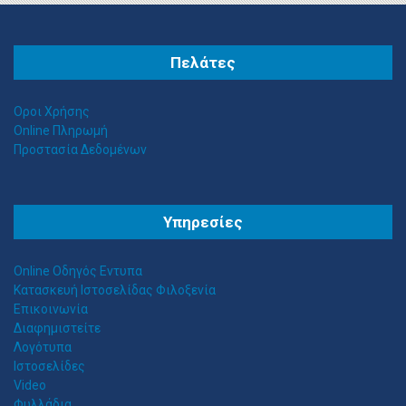
Πελάτες
Οροι Χρήσης
Online Πληρωμή
Προστασία Δεδομένων
Z
ITAWEB ΚΑΤΑΣΚΕΥΉ ΙΣΤΟΣΕΛΊΔΩΝ
Υπηρεσίες
Κατασκευή Ιστοσελίδων
Online Οδηγός Εντυπα
Κατασκευή Ιστοσελίδας Φιλοξενία
Επικοινωνία
Διαφημιστείτε
Λογότυπα
Ιστοσελίδες
Video
Φυλλάδια