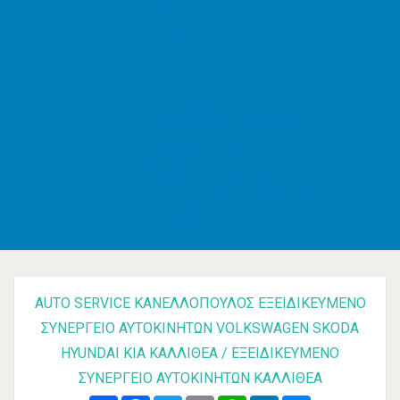
ΕΦΚΑ
AMKA
ΚΕΠ
ΟΑΣΑ
ΚΤΕΛ
Εφημερεύοντα φαρμακεία
Εφημερεύοντα νοσοκομεία
Δρομολόγια πλοίων
Καιρός
Δωρεάν καταχώρηση
Κατασκευή e-shop&website
Επικοινωνία
AUTO SERVICE ΚΑΝΕΛΛΟΠΟΥΛΟΣ ΕΞΕΙΔΙΚΕΥΜΈΝΟ
ΣΥΝΕΡΓΕΊΟ ΑΥΤΟΚΙΝΉΤΩΝ VOLKSWAGEN SKODA
HYUNDAI KIA ΚΑΛΛΙΘΈΑ / ΕΞΕΙΔΙΚΕΥΜΈΝΟ
ΣΥΝΕΡΓΕΊΟ ΑΥΤΟΚΙΝΉΤΩΝ ΚΑΛΛΙΘΈΑ