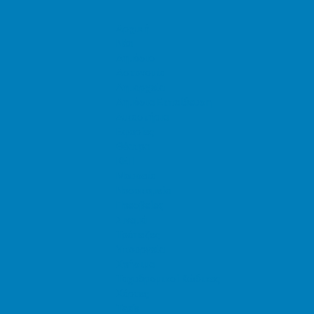
Αρχική
Νέα
Δημόσιο
Αστυνομία
Δημαρχεία
Δημόσια Εκπαίδευση
Δικαστήρια
Εφορίες
Θέατρα
ΚΕΠ
Μουσεία
Νοσοκομεία
Πρεσβείες
Σινεμά
Τράπεζες
Υπουργεία
Χρήσιμα
Ταχυδρομικοί Κώδικες
Χάρτες
Taxis