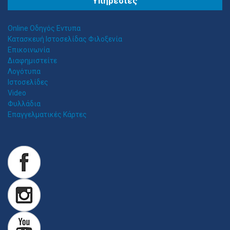
Θ
ΕΣΣΑΛΟΣ ΤΕΝΤΕΣ ΝΕΑ ΣΜΥΡΝΗ
Υπηρεσίες
Αιγαίου 153, Νέα Σμύρνη 17124 Τηλ: 2109750058 Κιν: 6938927812
Online Οδηγός Εντυπα
Κατασκευή Ιστοσελίδας Φιλοξενία
Επικοινωνία
Διαφημιστείτε
Λογότυπα
Ιστοσελίδες
Video
Φυλλάδια
Επαγγελματικές Κάρτες
Z
ITAWEB ΚΑΤΑΣΚΕΥΉ ΙΣΤΟΣΕΛΊΔΩΝ
Κατασκευή Ιστοσελίδων