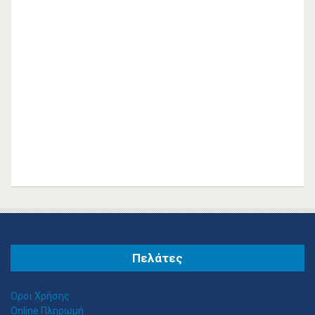
Α
ΓΓΕΛΆΚΗΣ ΙΩΆΝΝΗΣ - ALFA ROMEO ΑΥΤΟΚΙΝΉΤΩΝ ΣΥΝΕΡΓΕΊΑ ΚΑΛΛΙΘΈΑ
ΑΓΓΕΛΑΚΗΣ ΙΩΑΝΝΗΣ Μ. | Εξειδικευμένο συνεργείο Alfa Romeo Καλλιθέα Αριστείδου 20, Καλλιθέα Τηλέφωνο: 2109514393 Συνεργείo Αυτοκινήτων Καλλιθέα Συνεργεία Αυτοκινήτων Καλλιθέα
Πελάτες
Οροι Χρήσης
Online Πληρωμή