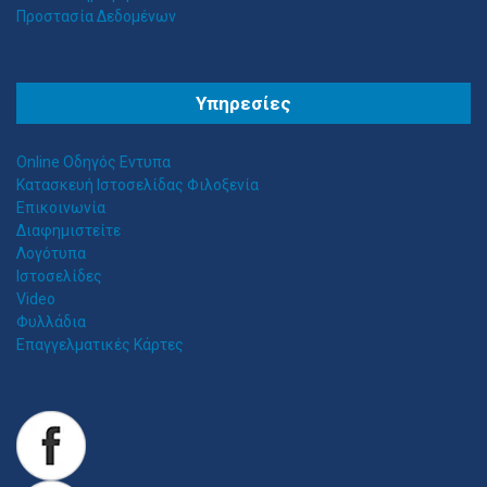
Προστασία Δεδομένων
Θ
ΕΣΣΑΛΟΣ ΤΕΝΤΕΣ ΝΕΑ ΣΜΥΡΝΗ
Υπηρεσίες
Αιγαίου 153, Νέα Σμύρνη 17124 Τηλ: 2109750058 Κιν: 6938927812
Online Οδηγός Εντυπα
Κατασκευή Ιστοσελίδας Φιλοξενία
Επικοινωνία
Διαφημιστείτε
Λογότυπα
Ιστοσελίδες
Video
Φυλλάδια
Επαγγελματικές Κάρτες
Z
ITAWEB ΚΑΤΑΣΚΕΥΉ ΙΣΤΟΣΕΛΊΔΩΝ