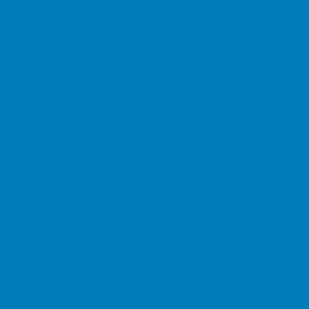
Αρχική
Νέα
Δημόσιο
Αστυνομία
Δημαρχεία
Δημόσια Εκπαίδευση
Δικαστήρια
Εφορίες
Θέατρα
ΚΕΠ
Μουσεία
Νοσοκομεία
Πρεσβείες
Σινεμά
Τράπεζες
Υπουργεία
Χρήσιμα
Ταχυδρομικοί Κώδικες
Χάρτες
Taxis