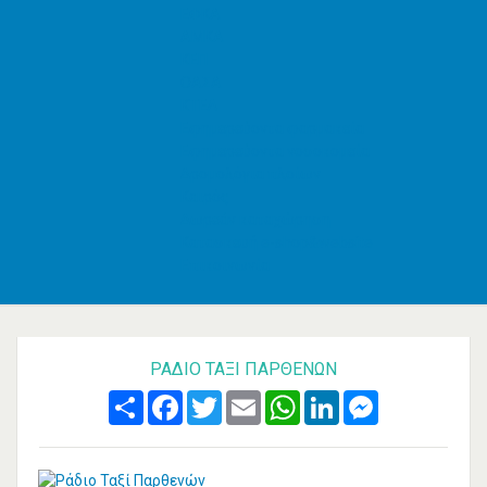
ΕΦΚΑ
AMKA
ΚΕΠ
ΟΑΣΑ
ΚΤΕΛ
Εφημερεύοντα φαρμακεία
Εφημερεύοντα νοσοκομεία
Δρομολόγια πλοίων
Καιρός
Δωρεάν καταχώρηση
Κατασκευή e-shop&website
Επικοινωνία
ΡΆΔΙΟ ΤΑΞΊ ΠΑΡΘΕΝΏΝ
Share
Facebook
Twitter
Email
WhatsApp
LinkedIn
Messenger