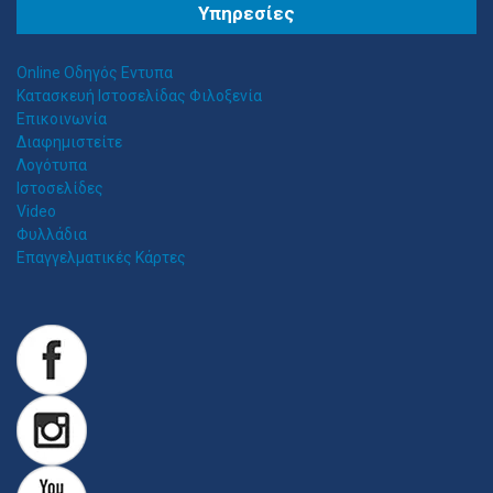
Θ
ΕΣΣΑΛΟΣ ΤΕΝΤΕΣ ΝΕΑ ΣΜΥΡΝΗ
Υπηρεσίες
Αιγαίου 153, Νέα Σμύρνη 17124 Τηλ: 2109750058 Κιν: 6938927812
Online Οδηγός Εντυπα
Κατασκευή Ιστοσελίδας Φιλοξενία
Επικοινωνία
Διαφημιστείτε
Λογότυπα
Ιστοσελίδες
Video
Φυλλάδια
Επαγγελματικές Κάρτες
Z
ITAWEB ΚΑΤΑΣΚΕΥΉ ΙΣΤΟΣΕΛΊΔΩΝ
Κατασκευή Ιστοσελίδων