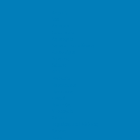
Αρχική
Νέα
Δημόσιο
Αστυνομία
Δημαρχεία
Δημόσια Εκπαίδευση
Δικαστήρια
Εφορίες
Θέατρα
ΚΕΠ
Μουσεία
Νοσοκομεία
Πρεσβείες
Σινεμά
Τράπεζες
Υπουργεία
Χρήσιμα
Ταχυδρομικοί Κώδικες
Χάρτες
Taxis