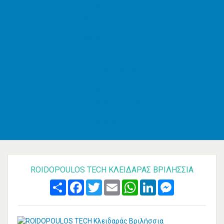
ΕΦΚΑ
AMKA
ΚΕΠ
ΟΑΣΑ
ΚΤΕΛ
Εφημερεύοντα φαρμακεία
Εφημερεύοντα νοσοκομεία
Δρομολόγια πλοίων
Καιρός
Δωρεάν καταχώρηση
Κατασκευή e-shop&website
Επικοινωνία
ROIDOPOULOS TECH ΚΛΕΙΔΑΡΆΣ ΒΡΙΛΉΣΣΙΑ
Share
Facebook
Twitter
Email
WhatsApp
LinkedIn
Messenger