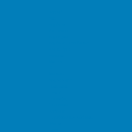
Αρχική
Νέα
Δημόσιο
Αστυνομία
Δημαρχεία
Δημόσια Εκπαίδευση
Δικαστήρια
Εφορίες
Θέατρα
ΚΕΠ
Μουσεία
Νοσοκομεία
Πρεσβείες
Σινεμά
Τράπεζες
Υπουργεία
Χρήσιμα
Ταχυδρομικοί Κώδικες
Χάρτες
Taxis