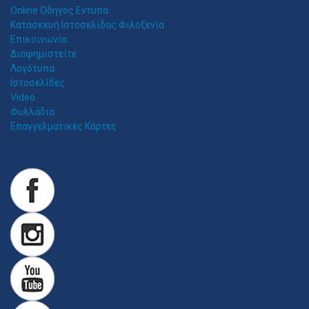
Online Οδηγός Εντυπα
Κατασκευή Ιστοσελίδας Φιλοξενία
Επικοινωνία
Διαφημιστείτε
Λογότυπα
Ιστοσελίδες
Video
Φυλλάδια
Επαγγελματικές Κάρτες
Z
ITAWEB ΚΑΤΑΣΚΕΥΉ ΙΣΤΟΣΕΛΊΔΩΝ
Κατασκευή Ιστοσελίδων