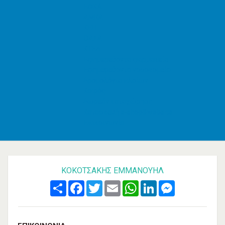
ΕΦΚΑ
AMKA
ΚΕΠ
ΟΑΣΑ
ΚΤΕΛ
Εφημερεύοντα φαρμακεία
Εφημερεύοντα νοσοκομεία
Δρομολόγια πλοίων
Καιρός
Δωρεάν καταχώρηση
Κατασκευή e-shop&website
Επικοινωνία
ΚΟΚΟΤΣΑΚΗΣ ΕΜΜΑΝΟΥΗΛ
Share
Facebook
Twitter
Email
WhatsApp
LinkedIn
Messenger