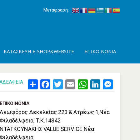
Μετάφραση:
ΚΑΤΑΣΚΕΥΉ E-SHOP&WEBSITE
ΕΠΙΚΟΙΝΩΝΊΑ
ΛΑΔΕΛΦΕΙΑ
Share
Facebook
Twitter
Email
WhatsApp
LinkedIn
Messenger
ΕΠΙΚΟΙΝΩΝΊΑ
Λεωφόρος Δεκελείας 223 & Ατρέως 1,Νέα
Φιλαδέλφεια, Τ.Κ.14342
ΝΤΑΓΚΟΥΝΑΚΗΣ VALUE SERVICE Νέα
Φιλαδέλφεια