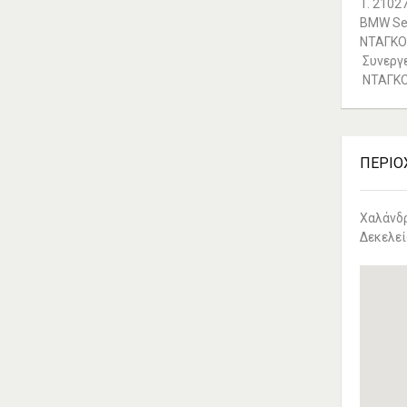
T. 2102
BMW Ser
ΝΤΑΓΚΟ
ΘΕΣΣΑΛΟΣ ΤΕΝΤΕΣ ΝΕΑ
Συνεργε
ΣΜΥΡΝΗ
ΝΤΑΓΚΟ
Αιγαίου 153, Νέα Σμύρνη 17124 Τηλ:
2109750058 Κιν: 6938927812
ΠΕΡΙΣΣΟΤΕΡΑ
ΠΕΡΙΟ
Χαλάνδρ
Δεκελεί
ZITAWEB ΚΑΤΑΣΚΕΥΉ