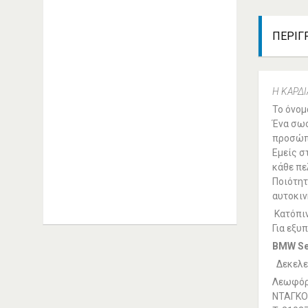
ΑΓΓΕΛΆΚΗΣ ΙΩΆΝΝΗΣ -
ALFA ROMEO
ΠΕΡΙΓ
ΑΥΤΟΚΙΝΉΤΩΝ
ΣΥΝΕΡΓΕΊΑ ΚΑΛΛΙΘΈΑ
ΑΓΓΕΛΑΚΗΣ ΙΩΑΝΝΗΣ Μ. |
Η ΚΑΡΔΙ
Εξειδικευμένο συνεργείο Alfa
Το όνο
Romeo Καλλιθέα Αριστείδου 20,
Ένα σωσ
Καλλιθέα Τηλέφωνο: 2109514393
προσώπω
Συνεργείo Αυτοκινήτων Καλλιθέα
Εμείς σ
Συνεργεία Αυτοκινήτων Καλλιθέα
κάθε πε
Ποιότητ
ΠΕΡΙΣΣΟΤΕΡΑ
αυτοκιν
Κατόπιν
Για εξυ
BMW
Se
Δεκελεί
Λεωφόρο
ΝΤΑΓΚΟ