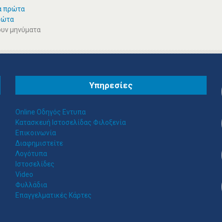
α πρώτα
ρώτα
ουν μηνύματα
Υπηρεσίες
Online Οδηγός Εντυπα
Κατασκευή Ιστοσελίδας Φιλοξενία
Επικοινωνία
Διαφημιστείτε
Λογότυπα
Ιστοσελίδες
Video
Φυλλάδια
Επαγγελματικές Κάρτες