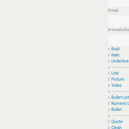
Email:
Ιστοσελίδα
ΤΟ ΙΔΙΑΊΤΕΡΟ-ΚΟΤΟΎΛΑΣ
ΜΠΆΜΠΗΣ
Bold
ΠΑΡΑΣΚΕΥΑΣΤΉΡΙΑ
Italic
ΜΝΗΜΟΣΎΝΩΝ
Underline
ΒΎΡΩΝΑΣ
------------
Link
Ηρώς Κωνσταντοπούλου
Picture
79, Βύρωνας Τηλ.:2107666986
Video
------------
ΠΕΡΙΣΣΟΤΕΡΑ
Bullet List
Numeric L
Bullet
------------
Quote
Clean