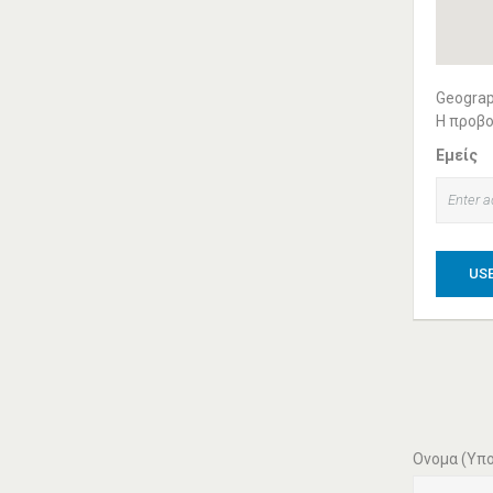
ΙΣΤΟΣΕΛΊΔΩΝ
Κατασκευή Ιστοσελίδων
ΠΕΡΙΣΣΟΤΕΡΑ
Geograp
Η προβο
Εμείς
ΠΑΠΑΝΙΚΟΛΑΟΥ
ΑΝΤΩΝΙΟΣ ΛΟΓΙΣΤΙΚΌ
ΓΡΑΦΕΊΟ ΠΑΛΑΙΌ
USE
ΦΆΛΗΡΟ
Παπανικολάου Αντώνιος Λογιστικό
Γραφείο Αλκυόνης 16, Παλαιό
Φάληρο, Τηλ.: 210 9835572 /
Λογιστικά Φοροτεχνικά Γραφεία
Παλαιό Φάληρο
Ονομα (Υπο
ΠΕΡΙΣΣΟΤΕΡΑ