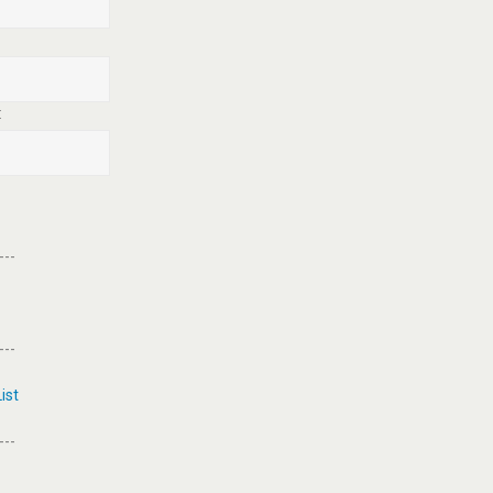
:
---
---
ist
---