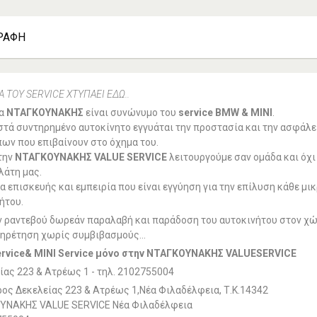
ΡΑΦΉ
Α ΤΟΥ SERVICE ΧΤΥΠΑΕΙ ΕΔΩ..
μα
ΝΤΑΓΚΟΥΝΑΚΗΣ
είναι συνώνυμο του
service BMW & MINI
.
τά συντηρημένο αυτοκίνητο εγγυάται την προστασία και την ασφάλει
ν που επιβαίνουν στο όχημα του.
την
ΝΤΑΓΚΟΥΝΑΚΗΣ VALUE SERVICE
λειτουργούμε σαν ομάδα και όχι
λάτη μας.
α επισκευής και εμπειρία που είναι εγγύηση για την επίλυση κάθε μ
ήτου.
 ραντεβού δωρεάν παραλαβή και παράδοση του αυτοκινήτου στον χ
πηρέτηση χωρίς συμβιβασμούς...
rvice
&
MINI
Service
μόνο στην ΝΤΑΓΚΟΥΝΑΚΗΣ
VALUE
SERVICE
ας 223 & Aτρέως 1 - τηλ. 2102755004
ς Δεκελείας 223 & Ατρέως 1,Νέα Φιλαδέλφεια, Τ.Κ.14342
ΥΝΑΚΗΣ VALUE SERVICE Νέα Φιλαδέλφεια