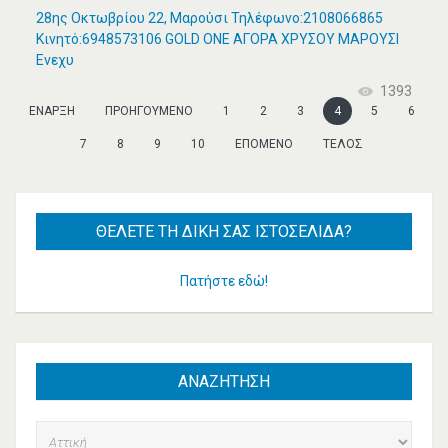
28ης Οκτωβρίου 22, Μαρούσι Τηλέφωνο:2108066865
Κινητό:6948573106 GOLD ONE ΑΓΟΡΑ ΧΡΥΣΟΥ ΜΑΡΟΥΣΙ
Ενεχυ
1393
ΈΝΑΡΞΗ
ΠΡΟΗΓΟΎΜΕΝΟ
1
2
3
4
5
6
7
8
9
10
ΕΠΌΜΕΝΟ
ΤΈΛΟΣ
ΘΈΛΕΤΕ
ΤΗ ΔΙΚΉ ΣΑΣ ΙΣΤΟΣΕΛΊΔΑ?
Πατήστε εδώ!
ΑΝΑΖΗΤΗΣΗ