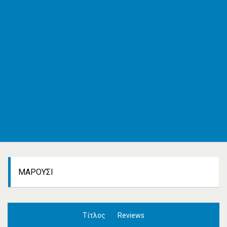
ΕΦΚΑ
AMKA
ΚΕΠ
ΟΑΣΑ
ΚΤΕΛ
Εφημερεύοντα φαρμακεία
Εφημερεύοντα νοσοκομεία
Δρομολόγια πλοίων
Καιρός
Δωρεάν καταχώρηση
Κατασκευή e-shop&website
Επικοινωνία
ΜΑΡΟΎΣΙ
Τίτλος
Reviews