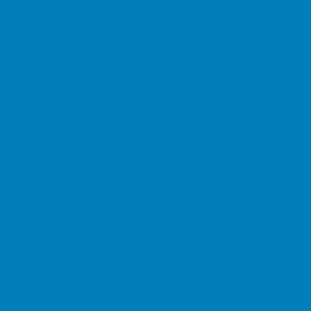
Αρχική
Νέα
Δημόσιο
Αστυνομία
Δημαρχεία
Δημόσια Εκπαίδευση
Δικαστήρια
Εφορίες
Θέατρα
ΚΕΠ
Μουσεία
Νοσοκομεία
Πρεσβείες
Σινεμά
Τράπεζες
Υπουργεία
Χρήσιμα
Ταχυδρομικοί Κώδικες
Χάρτες
Taxis