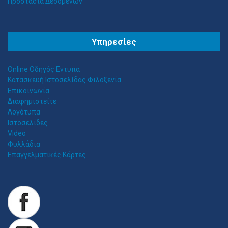
Προστασία Δεδομένων
Θ
ΕΣΣΑΛΟΣ ΤΕΝΤΕΣ ΝΕΑ ΣΜΥΡΝΗ
Υπηρεσίες
Αιγαίου 153, Νέα Σμύρνη 17124 Τηλ: 2109750058 Κιν: 6938927812
Online Οδηγός Εντυπα
Κατασκευή Ιστοσελίδας Φιλοξενία
Επικοινωνία
Διαφημιστείτε
Λογότυπα
Ιστοσελίδες
Video
Φυλλάδια
Επαγγελματικές Κάρτες
Z
ITAWEB ΚΑΤΑΣΚΕΥΉ ΙΣΤΟΣΕΛΊΔΩΝ