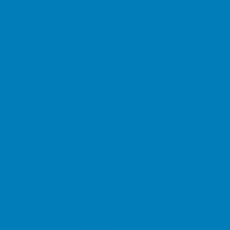
Αρχική
Νέα
Δημόσιο
Αστυνομία
Δημαρχεία
Δημόσια Εκπαίδευση
Δικαστήρια
Εφορίες
Θέατρα
ΚΕΠ
Μουσεία
Νοσοκομεία
Πρεσβείες
Σινεμά
Τράπεζες
Υπουργεία
Χρήσιμα
Ταχυδρομικοί Κώδικες
Χάρτες
Taxis