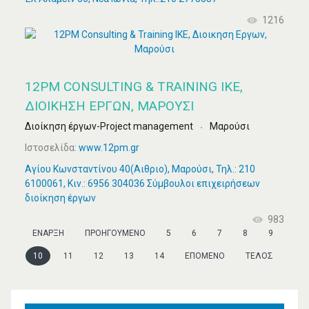
1216
12PM CONSULTING & TRAINING IKE,
ΔΙΟΙΚΗΣΗ ΕΡΓΩΝ, ΜΑΡΟΎΣΙ
Διοίκηση έργων-Project management
Μαρούσι
Ιστοσελίδα:
www.12pm.gr
Αγίου Κωνσταντίνου 40(Αιθριο), Μαρούσι, Τηλ.: 210
6100061, Κιν.: 6956 304036 Σύμβουλοι επιχειρήσεων
διοίκηση έργων
983
ΈΝΑΡΞΗ
ΠΡΟΗΓΟΎΜΕΝΟ
5
6
7
8
9
10
11
12
13
14
ΕΠΌΜΕΝΟ
ΤΈΛΟΣ