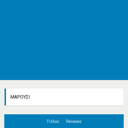
ΕΦΚΑ
AMKA
ΚΕΠ
ΟΑΣΑ
ΚΤΕΛ
Εφημερεύοντα φαρμακεία
Εφημερεύοντα νοσοκομεία
Δρομολόγια πλοίων
Καιρός
Δωρεάν καταχώρηση
Κατασκευή e-shop&website
Επικοινωνία
ΜΑΡΟΎΣΙ
Τίτλος
Reviews