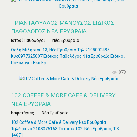
ΤΡΙΑΝΤΑΦΥΛΛΟΣ ΜΑΝΟΥΣΟΣ ΕΙΔΙΚΌΣ
ΠΑΘΟΛΌΓΟΣ ΝΈΑ ΕΡΥΘΡΑΊΑ
Ιατροί Παθολόγοι
Νέα Ερυθραία
Θαλή Μιλησίου 13, Νέα Ερυθραία Τηλ:2108002495
Κιν:6977325007 Ειδικός Παθολόγος Νέα Ερυθραία Ειδικοί
Παθολόγοι Νέα Ερ
879
102 COFFEE & MORE CAFE & DELIVERY
ΝΈΑ ΕΡΥΘΡΑΊΑ
Καφετέριες
Νέα Ερυθραία
102 Coffee & More Cafe & Delivery Νέα Ερυθραία
Τηλέφωνο:2108076163 Τατοΐου 102, Νέα Ερυθραία, Τ.Κ.
14671