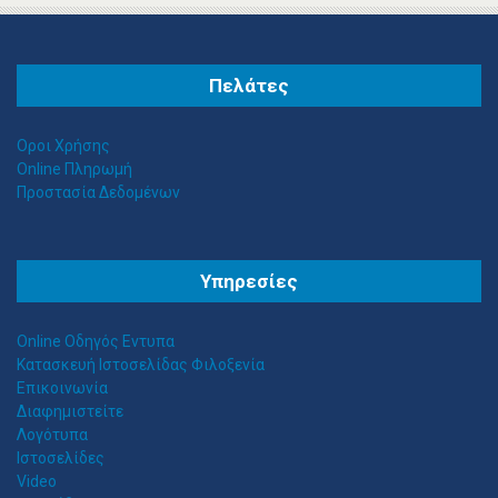
Πελάτες
Οροι Χρήσης
Online Πληρωμή
Προστασία Δεδομένων
Θ
ΕΣΣΑΛΟΣ ΤΕΝΤΕΣ ΝΕΑ ΣΜΥΡΝΗ
Υπηρεσίες
Αιγαίου 153, Νέα Σμύρνη 17124 Τηλ: 2109750058 Κιν: 6938927812
Online Οδηγός Εντυπα
Κατασκευή Ιστοσελίδας Φιλοξενία
Επικοινωνία
Διαφημιστείτε
Λογότυπα
Ιστοσελίδες
Video