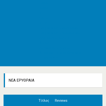
ΕΦΚΑ
AMKA
ΚΕΠ
ΟΑΣΑ
ΚΤΕΛ
Εφημερεύοντα φαρμακεία
Εφημερεύοντα νοσοκομεία
Δρομολόγια πλοίων
Καιρός
Δωρεάν καταχώρηση
Κατασκευή e-shop&website
Επικοινωνία
ΝΈΑ ΕΡΥΘΡΑΊΑ
Τίτλος
Reviews