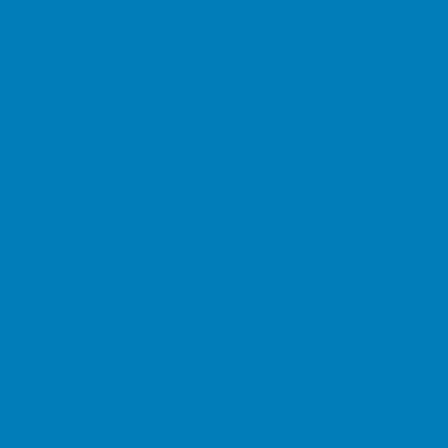
Αρχική
Νέα
Δημόσιο
Αστυνομία
Δημαρχεία
Δημόσια Εκπαίδευση
Δικαστήρια
Εφορίες
Θέατρα
ΚΕΠ
Μουσεία
Νοσοκομεία
Πρεσβείες
Σινεμά
Τράπεζες
Υπουργεία
Χρήσιμα
Ταχυδρομικοί Κώδικες
Χάρτες
Taxis