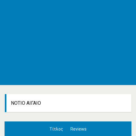
ΕΦΚΑ
AMKA
ΚΕΠ
ΟΑΣΑ
ΚΤΕΛ
Εφημερεύοντα φαρμακεία
Εφημερεύοντα νοσοκομεία
Δρομολόγια πλοίων
Καιρός
Δωρεάν καταχώρηση
Κατασκευή e-shop&website
Επικοινωνία
ΝΌΤΙΟ ΑΙΓΑΊΟ
Τίτλος
Reviews