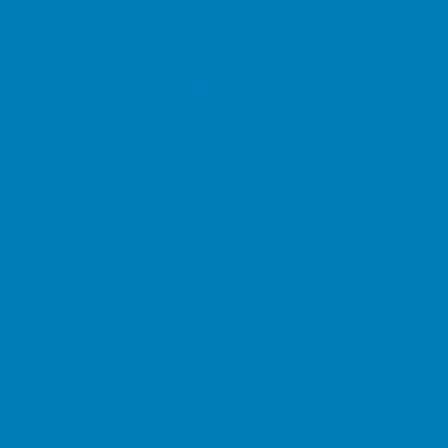
Αρχική
Νέα
Δημόσιο
Αστυνομία
Δημαρχεία
Δημόσια Εκπαίδευση
Δικαστήρια
Εφορίες
Θέατρα
ΚΕΠ
Μουσεία
Νοσοκομεία
Πρεσβείες
Σινεμά
Τράπεζες
Υπουργεία
Χρήσιμα
Ταχυδρομικοί Κώδικες
Χάρτες
Taxis