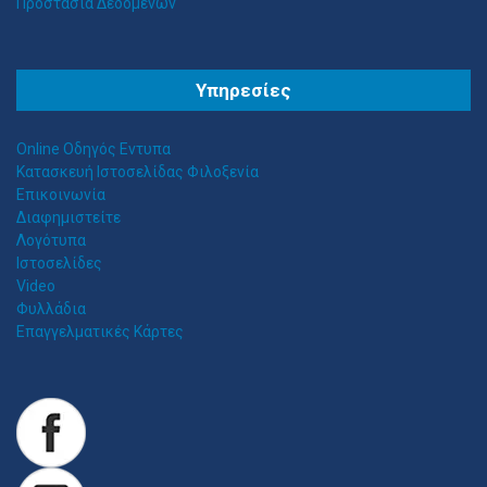
Προστασία Δεδομένων
Θ
ΕΣΣΑΛΟΣ ΤΕΝΤΕΣ ΝΕΑ ΣΜΥΡΝΗ
Υπηρεσίες
Αιγαίου 153, Νέα Σμύρνη 17124 Τηλ: 2109750058 Κιν: 6938927812
Online Οδηγός Εντυπα
Κατασκευή Ιστοσελίδας Φιλοξενία
Επικοινωνία
Διαφημιστείτε
Λογότυπα
Ιστοσελίδες
Video
Φυλλάδια
Επαγγελματικές Κάρτες
Z
ITAWEB ΚΑΤΑΣΚΕΥΉ ΙΣΤΟΣΕΛΊΔΩΝ