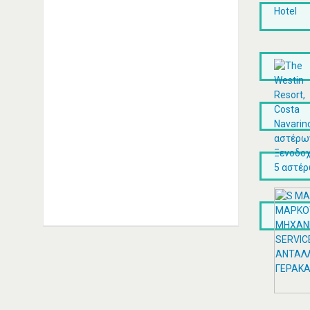
ΑΓΓΕΛΆΚΗΣ ΙΩΆΝΝΗΣ -
ALFA ROMEO
ΑΥΤΟΚΙΝΉΤΩΝ
ΣΥΝΕΡΓΕΊΑ ΚΑΛΛΙΘΈΑ
ΑΓΓΕΛΑΚΗΣ ΙΩΑΝΝΗΣ Μ. |
Εξειδικευμένο συνεργείο Alfa
Romeo Καλλιθέα Αριστείδου 20,
Καλλιθέα Τηλέφωνο: 2109514393
Συνεργείo Αυτοκινήτων Καλλιθέα
Συνεργεία Αυτοκινήτων Καλλιθέα
ΠΕΡΙΣΣΟΤΕΡΑ