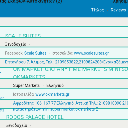
ίας Σκαφών-Αυτοκινήτων
(2)
Χρήσι
Τίτλος
Reviews
SCALE SUITES
Ξενοδοχεία
Facebook:
Scale Suites
Ιστοσελίδα:
www.scalesuites.gr
Επτανήσου 7, Αλιμος, Τηλ.: 2109853822,2109824208/Ενοικαζόμεν
ΟΚ ΜΑΡΚΕΤ O.K.! ANYTIME MARKETS MINI S
OKMARKETS
Super Markets
Ελληνικό
Ιστοσελίδα:
www.okmarkets.gr
Αφροδίτης 106, 167 77 Ελληνικό, Αττική Τηλ.: 2109810090 2
καταστημάτων mini super market okmarkets Ε
RODOS PALACE HOTEL
Ξενοδοχεία