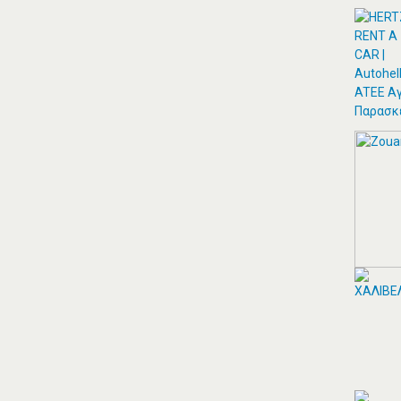
ΘΕΣΣΑΛΟΣ ΤΕΝΤΕΣ ΝΕΑ
ΣΜΥΡΝΗ
Αιγαίου 153, Νέα Σμύρνη 17124 Τηλ:
2109750058 Κιν: 6938927812
ΠΕΡΙΣΣΟΤΕΡΑ
ZITAWEB ΚΑΤΑΣΚΕΥΉ