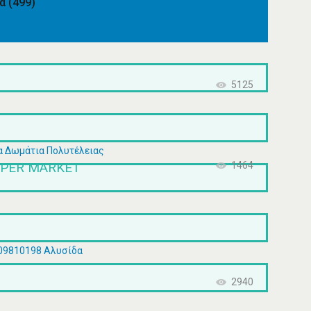
μα
(499)
5125
α Δωμάτια Πολυτέλειας
UPER MARKET
1464
109810198 Αλυσίδα
2940