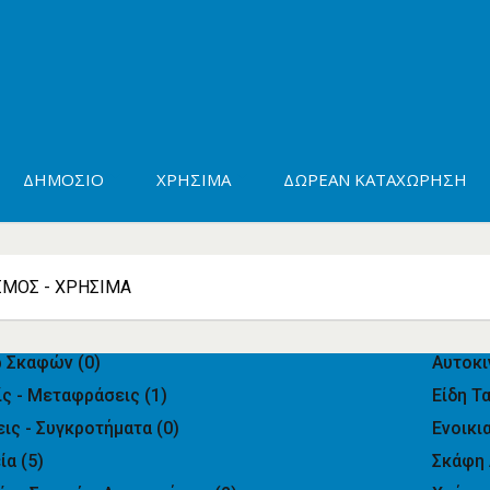
ΔΗΜΌΣΙΟ
ΧΡΉΣΙΜΑ
ΔΩΡΕΆΝ ΚΑΤΑΧΏΡΗΣΗ
ΣΜΌΣ - ΧΡΉΣΙΜΑ
ρ Σκαφών
(0)
Αυτοκι
ίς - Μεταφράσεις
(1)
Είδη Τ
ις - Συγκροτήματα
(0)
Ενοικι
εία
(5)
Σκάφη