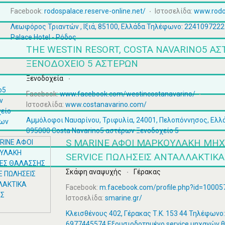
Facebook:
rodospalace.reserve-online.net/
Ιστοσελίδα:
www.rodo
Λεωφόρος Τριαντών , Ιξιά, 85100, Ελλάδα Τηλέφωνο: 2241097222
Palace Hotel - Ρόδος
THE WESTIN RESORT, COSTA NAVARINO5 Α
ΞΕΝΟΔΟΧΕΊΟ 5 ΑΣΤΈΡΩΝ
Ξενοδοχεία
Facebook:
www.facebook.com/westincostanavarino/
Ιστοσελίδα:
www.costanavarino.com/
Αμμόλοφοι Ναυαρίνου, Τριφυλία, 24001, Πελοπόννησος, Ελλ
095000 Costa Navarino5 αστέρων Ξενοδοχείο 5
S MARINE ΑΦΟΙ ΜΑΡΚΟΥΛΑΚΗ ΜΗ
SERVICE ΠΩΛΗΣΕΙΣ ΑΝΤΑΛΛΑΚΤΙΚΑ
Σκάφη αναψυχής
Γέρακας
Facebook:
m.facebook.com/profile.php?id=1000
Ιστοσελίδα:
smarine.gr/
Κλεισθένους 402, Γέρακας Τ.Κ. 153 44 Τηλέφωνο
6977445574 Εξουσιοδοτημένο service μηχανών 