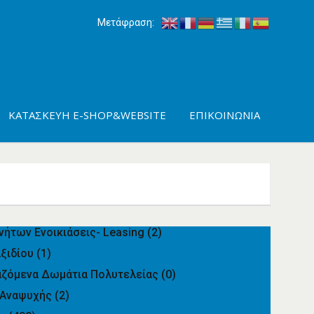
Μετάφραση:
ΚΑΤΑΣΚΕΥΉ E-SHOP&WEBSITE
ΕΠΙΚΟΙΝΩΝΊΑ
νήτων Ενοικιάσεις- Leasing
(2)
αξιδίου
(1)
αζόμενα Δωμάτια Πολυτελείας
(0)
 Αναψυχής
(2)