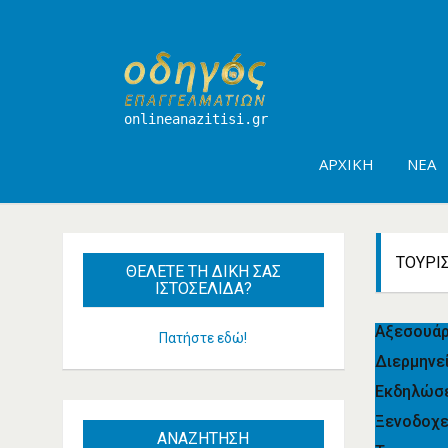
onlineanazitisi.gr
ΑΡΧΙΚΉ
ΝΈΑ
ΤΟΥΡΙ
ΘΈΛΕΤΕ
ΤΗ ΔΙΚΉ ΣΑΣ
ΙΣΤΟΣΕΛΊΔΑ?
Αξεσουά
Πατήστε εδώ!
Διερμηνε
Εκδηλώσε
Ξενοδοχ
ΑΝΑΖΗΤΗΣΗ