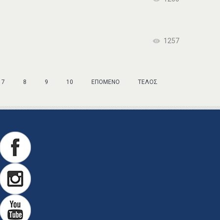
1257
7
8
9
10
ΕΠΌΜΕΝΟ
ΤΈΛΟΣ