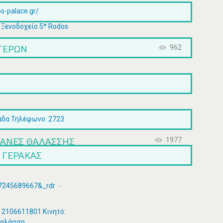
s-palace.gr/
 Ξενοδοχείο 5* Rodos
ΣΤΈΡΩΝ
962
άδα Τηλέφωνο: 2723
ΧΑΝΕΣ ΘΑΛΑΣΣΗΣ
1977
 ΓΕΡΑΚΑΣ
57245689667&_rdr
: 2106611801 Κινητό:
θαλάσση