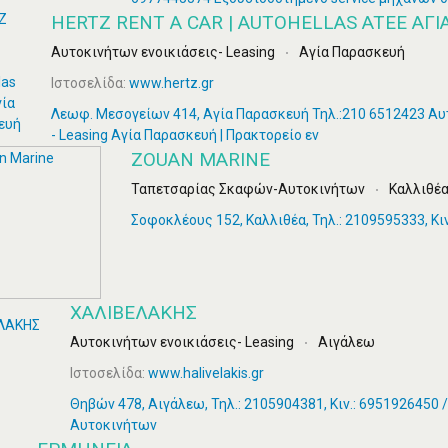
HERTZ RENT A CAR | AUTOHELLAS ATEE ΑΓ
Αυτοκινήτων ενοικιάσεις- Leasing
Αγία Παρασκευή
Ιστοσελίδα:
www.hertz.gr
Λεωφ. Μεσογείων 414, Αγία Παρασκευή Τηλ.:210 6512423 Αυ
- Leasing Αγία Παρασκευή | Πρακτορείο εν
ZOUAN MARINE
Ταπετσαρίας Σκαφών-Αυτοκινήτων
Καλλιθέ
Σοφοκλέους 152, Καλλιθέα, Τηλ.: 2109595333, Κιν
ΧΑΛΙΒΕΛΑΚΗΣ
Αυτοκινήτων ενοικιάσεις- Leasing
Αιγάλεω
Ιστοσελίδα:
www.halivelakis.gr
Θηβών 478, Αιγάλεω, Τηλ.: 2105904381, Κιν.: 6951926450 /
Αυτοκινήτων