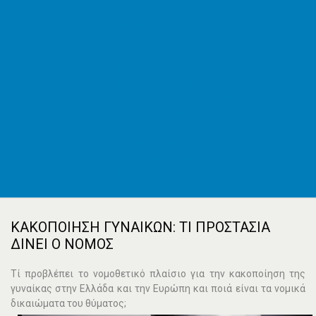
ΕΦΚΑ
AMKA
ΚΕΠ
ΟΑΣΑ
ΚΤΕΛ
Εφημερεύοντα φαρμακεία
Εφημερεύοντα νοσοκομεία
Δρομολόγια πλοίων
Καιρός
Δωρεάν καταχώρηση
Κατασκευή e-shop&website
Επικοινωνία
ΚΑΚΟΠΟΊΗΣΗ ΓΥΝΑΙΚΏΝ: ΤΙ ΠΡΟΣΤΑΣΊΑ
ΔΊΝΕΙ Ο ΝΌΜΟΣ
Τί προβλέπει το νομοθετικό πλαίσιο για την κακοποίηση της
γυναίκας στην Ελλάδα και την Ευρώπη και ποιά είναι τα νομικά
δικαιώματα του θύματος;