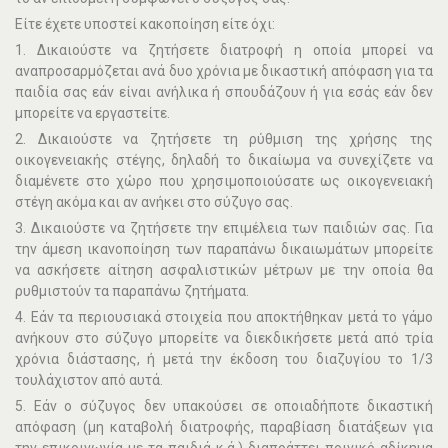
Είτε έχετε υποστεί κακοποίηση είτε όχι:
1. ∆ικαιούστε να ζητήσετε διατροφή η οποία µπορεί να
αναπροσαρµόζεται ανά δυο χρόνια µε δικαστική απόφαση για τα
παιδία σας εάν είναι ανήλικα ή σπουδάζουν ή για εσάς εάν δεν
µπορείτε να εργαστείτε.
2. ∆ικαιούστε να ζητήσετε τη ρύθµιση της χρήσης της
οικογενειακής στέγης, δηλαδή το δικαίωµα να συνεχίζετε να
διαµένετε στο χώρο που χρησιµοποιούσατε ως οικογενειακή
στέγη ακόµα και αν ανήκει στο σύζυγο σας.
3. ∆ικαιούστε να ζητήσετε την επιµέλεια των παιδιών σας. Για
την άµεση ικανοποίηση των παραπάνω δικαιωµάτων µπορείτε
να ασκήσετε αίτηση ασφαλιστικών µέτρων µε την οποία θα
ρυθµιστούν τα παραπάνω ζητήµατα.
4. Εάν τα περιουσιακά στοιχεία που αποκτήθηκαν µετά το γάµο
ανήκουν στο σύζυγο µπορείτε να διεκδικήσετε µετά από τρία
χρόνια διάστασης, ή µετά την έκδοση του διαζυγίου το 1/3
τουλάχιστον από αυτά.
5. Εάν ο σύζυγος δεν υπακούσει σε οποιαδήποτε δικαστική
απόφαση (µη καταβολή διατροφής, παραβίαση διατάξεων για