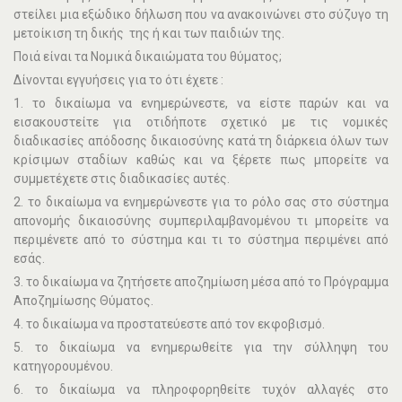
στείλει µια εξώδικο δήλωση που να ανακοινώνει στο σύζυγο τη
µετοίκιση τη δικής της ή και των παιδιών της.
Ποιά είναι τα Νοµικά δικαιώµατα του θύµατος;
Δίνονται εγγυήσεις για το ότι έχετε :
1. το δικαίωµα να ενηµερώνεστε, να είστε παρών και να
εισακουστείτε για οτιδήποτε σχετικό µε τις νοµικές
διαδικασίες απόδοσης δικαιοσύνης κατά τη διάρκεια όλων των
κρίσιµων σταδίων καθώς και να ξέρετε πως µπορείτε να
συµµετέχετε στις διαδικασίες αυτές.
2. το δικαίωµα να ενηµερώνεστε για το ρόλο σας στο σύστηµα
απονοµής δικαιοσύνης συµπεριλαµβανοµένου τι µπορείτε να
περιµένετε από το σύστηµα και τι το σύστηµα περιµένει από
εσάς.
3. το δικαίωµα να ζητήσετε αποζηµίωση µέσα από το Πρόγραµµα
Αποζηµίωσης Θύµατος.
4. το δικαίωµα να προστατεύεστε από τον εκφοβισµό.
5. το δικαίωµα να ενηµερωθείτε για την σύλληψη του
κατηγορουµένου.
6. το δικαίωµα να πληροφορηθείτε τυχόν αλλαγές στο