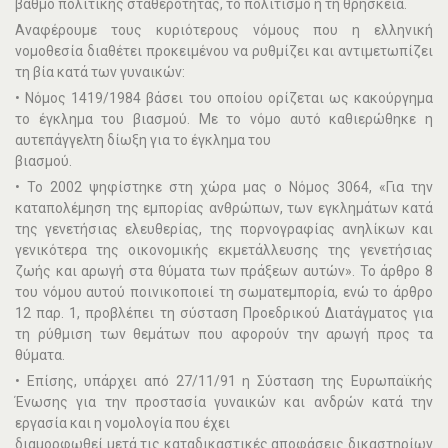
βαθμό πολιτικής σταθερότητας, το πολιτισμό ή τη θρησκεία.
Αναφέρουμε τους κυριότερους νόμους που η ελληνική
νοµοθεσία διαθέτει προκειμένου να ρυθµίζει και αντιµετωπίζει
τη βία κατά των γυναικών:
• Νόµος 1419/1984 βάσει του οποίου ορίζεται ως κακούργηµα
το έγκληµα του βιασµού. Με το νόµο αυτό καθιερώθηκε η
αυτεπάγγελτη δίωξη για το έγκληµα του
βιασµού.
• Το 2002 ψηφίστηκε στη χώρα µας ο Nόµος 3064, «Για την
καταπολέµηση της εµπορίας ανθρώπων, των εγκληµάτων κατά
της γενετήσιας ελευθερίας, της πορνογραφίας ανηλίκων και
γενικότερα της οικονοµικής εκµετάλλευσης της γενετήσιας
ζωής και αρωγή στα θύµατα των πράξεων αυτών». Το άρθρο 8
του νόµου αυτού ποινικοποιεί τη σωµατεµπορία, ενώ το άρθρο
12 παρ. 1, προβλέπει τη σύσταση Προεδρικού ∆ιατάγµατος για
τη ρύθµιση των θεµάτων που αφορούν την αρωγή προς τα
θύµατα.
• Επίσης, υπάρχει από 27/11/91 η Σύσταση της Ευρωπαϊκής
Ένωσης για την προστασία γυναικών και ανδρών κατά την
εργασία και η νοµολογία που έχει
διαµορφωθεί µετά τις καταδικαστικές αποφάσεις δικαστηρίων