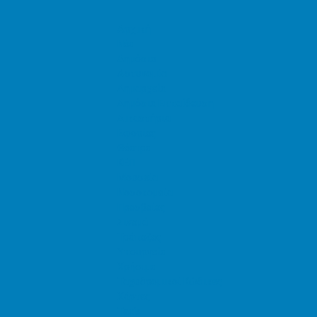
Αρχική
Νέα
Δημόσιο
Αστυνομία
Δημαρχεία
Δημόσια Εκπαίδευση
Δικαστήρια
Εφορίες
Θέατρα
ΚΕΠ
Μουσεία
Νοσοκομεία
Πρεσβείες
Σινεμά
Τράπεζες
Υπουργεία
Χρήσιμα
Ταχυδρομικοί Κώδικες
Χάρτες
Taxis