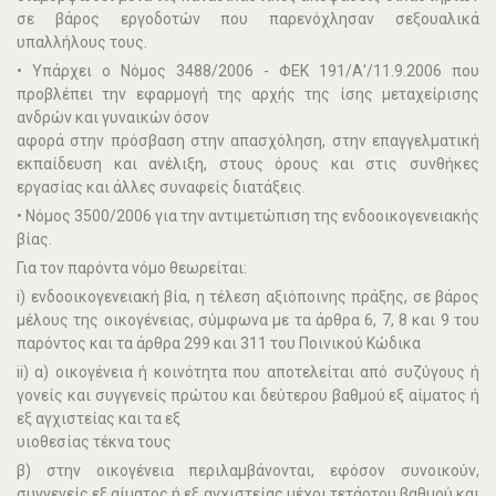
σε βάρος εργοδοτών που παρενόχλησαν σεξουαλικά
υπαλλήλους τους.
• Υπάρχει ο Νόµος 3488/2006 - ΦΕΚ 191/Α'/11.9.2006 που
προβλέπει την εφαρµογή της αρχής της ίσης µεταχείρισης
ανδρών και γυναικών όσον
αφορά στην πρόσβαση στην απασχόληση, στην επαγγελµατική
εκπαίδευση και ανέλιξη, στους όρους και στις συνθήκες
εργασίας και άλλες συναφείς διατάξεις.
• Νόµος 3500/2006 για την αντιµετώπιση της ενδοοικογενειακής
βίας.
Για τον παρόντα νόµο θεωρείται:
i) ενδοοικογενειακή βία, η τέλεση αξιόποινης πράξης, σε βάρος
µέλους της οικογένειας, σύµφωνα µε τα άρθρα 6, 7, 8 και 9 του
παρόντος και τα άρθρα 299 και 311 του Ποινικού Κώδικα
ii) α) οικογένεια ή κοινότητα που αποτελείται από συζύγους ή
γονείς και συγγενείς πρώτου και δεύτερου βαθµού εξ αίµατος ή
εξ αγχιστείας και τα εξ
υιοθεσίας τέκνα τους
β) στην οικογένεια περιλαµβάνονται, εφόσον συνοικούν,
συγγενείς εξ αίµατος ή εξ αγχιστείας µέχρι τετάρτου βαθµού και