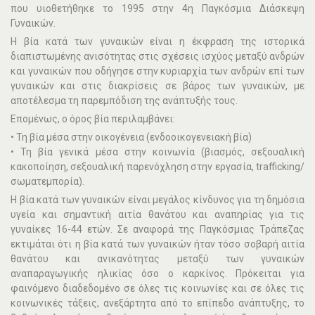
που υιοθετήθηκε το 1995 στην 4η Παγκόσμια Διάσκεψη
Γυναικών.
Η βία κατά των γυναικών είναι η έκφραση της ιστορικά
διαπιστωμένης ανισότητας στις σχέσεις ισχύος μεταξύ ανδρών
και γυναικών που οδήγησε στην κυριαρχία των ανδρών επί των
γυναικών και στις διακρίσεις σε βάρος των γυναικών, με
αποτέλεσμα τη παρεμπόδιση της ανάπτυξής τους.
Επομένως, ο όρος βία περιλαμβάνει:
• Τη βία μέσα στην οικογένεια (ενδοοικογενειακή βία)
• Τη βία γενικά μέσα στην κοινωνία (βιασμός, σεξουαλική
κακοποίηση, σεξουαλική παρενόχληση στην εργασία, trafficking/
σωματεμπορία).
H βία κατά των γυναικών είναι μεγάλος κίνδυνος για τη δημόσια
υγεία και σημαντική αιτία θανάτου και αναπηρίας για τις
γυναίκες 16-44 ετών. Σε αναφορά της Παγκόσμιας Τράπεζας
εκτιμάται ότι η βία κατά των γυναικών ήταν τόσο σοβαρή αιτία
θανάτου και ανικανότητας μεταξύ των γυναικών
αναπαραγωγικής ηλικίας όσο ο καρκίνος. Πρόκειται για
φαινόμενο διαδεδομένο σε όλες τις κοινωνίες και σε όλες τις
κοινωνικές τάξεις, ανεξάρτητα από το επίπεδο ανάπτυξης, το