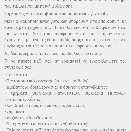
την επικοινωνία µε τα παιδιά κ.ά.) διαπράττει ποινικό αδίκηµα
που τιµωρείται µε ποινή φυλάκισης.
Συμβουλές για την επιβίωση κακοποιημένων γυναικών:
Μόνο οι κακοποιηµένες γυναίκες µπορούν ν' αποφασίσουν τί θα
κάνουν µε τη σχέση τους. Το αν θα µείνουν ή αν θα φύγουν είναι
αποκλειστικά δική τους απόφαση. Είναι όµως σηµαντικό να
έχουν έτοιµο ένα σχέδιο «απόδρασης» αν ο κίνδυνος είναι
µεγάλος για αυτές και τα παιδιά τους (εφόσον υπάρχουν)
Ας δούμε μερικές πρακτικές συμβουλές επιβίωσης:
Τί να πάρετε µαζί σας αν χρειαστεί να εγκαταλείψετε τον
σύντροφό σας:
• Ταυτότητα
• Πιστοποιητικό γέννησης (και των παιδιών)
• ∆ιαβατήριο, άδεια εργασίας ή άσκησης επαγγέλµατος
• Χρήµατα, βιβλιάρια καταθέσεων, βιβλιάρια επιταγών,
πιστωτικές κάρτες.
• Κλειδιά (σπιτιού, αυτοκινήτου, γραφείου)
• Φάρµακα
• Ατζέντα µε διευθύνσεις
• Ρουχισµό και είδη ατοµικής καθαριότητας
• Επίσης, πάρτε µαζί σας όλα τα έγγραφα που έχουν σχέση µε τις