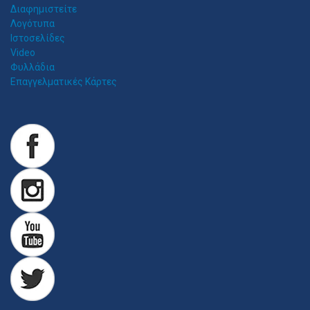
Διαφημιστείτε
Λογότυπα
Ιστοσελίδες
Video
Φυλλάδια
Επαγγελματικές Κάρτες
Z
ITAWEB ΚΑΤΑΣΚΕΥΉ ΙΣΤΟΣΕΛΊΔΩΝ
Κατασκευή Ιστοσελίδων