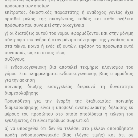
πρόσωπα των οποίων
επίτροπος, δικαστικός παραστάτης ή ανάδοχος γονέας έχει
ορισθεί µέλος της οικογένειας, καθώς και κάθε ανήλικο
πρόσωπο που συνοικεί στην οικογένεια
γ) οι διατάξεις αυτού του νόµου εφαρµόζονται και στην µόνιµη
σύντροφο του άνδρα ή στον µόνιµο σύντροφο της γυναίκας και
στα τέκνα, κοινά ή ενός εξ αυτών, εφόσον τα πρόσωπα αυτά
συνοικούν, ως και στους τέως
συζύγους.
Η ενδοοικογενειακή βία αποτελεί τεκµήριο κλονισµού του
γάµου. Στα πληµµελήµατα ενδοοικογενειακής βίας ο αρµόδιος
για την άσκηση
ποινικής δίωξης εισαγγελέας διερευνά τη δυνατότητα
διαµεσολάβησης
Προϋπόθεση για την έναρξη της διαδικασίας ποινικής
διαµεσολάβησης είναι η υποβολή ανεπιφύλακτης δήλωσης εκ
µέρους του προσώπου στο οποίο αποδίδεται η τέλεση του
εγκλήµατος, ότι είναι πρόθυµο σωρευτικά:
α) να υποσχεθεί ότι δεν θα τελέσει στο µέλλον οποιαδήποτε
πράξη ενδοοικογενειακής βίας (λόγος τιµής) και ότι σε