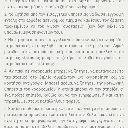
του περιστατικού κακοποίησης στο βιβλίο συµβάντων του
αστυνοµικού τµήµατος και να ζητήσει αντίγραφο
2. Να ζητήσει από τον εισαγγελέα υπηρεσίας να δώσει έγγραφη
εντολή στο αρµόδιο αστυνοµικό τµήµα να καλέσουν τον δράστη
προκειµένου να του γίνουν "συστάσεις" (εάν δεν θέλει να
υποβάλει µήνυση εναντίον του).
3. Να ζητήσει από τον εισαγγελέα να δώσει εντολή στον αρµόδιο
ιατροδικαστή να υποβληθεί σε ιατροδικαστική εξέταση. Αφού
µεταβεί στην ιατροδικαστική υπηρεσία και υποβληθεί σε
ιατρικές εξετάσεις µπορεί να ζητήσει να λάβει αντίγραφο της
ιατροδικαστικής εξέτασης.
4. Αν πάει σε νοσοκοµείο µπορεί να ζητήσει να καταγραφεί το
περιστατικό στο βιβλίο συµβάντων ως κακοποίηση και να
κρατήσει αντίγραφο. Μπορεί ακόµα, να ζητήσει την κοινωνική
υπηρεσία του νοσοκοµείου, η οποία µπορεί να την στηρίξει σ'
ένα πρώτο επίπεδο, καθώς και να την ενηµερώσει ή και να τη
παραπέµψει στους κατάλληλους φορείς.
5. Εάν δεν επιθυµεί να επιστρέψει στη συζυγική στέγη µπορεί να
µετακοµίσει προσωρινά µε τα ανήλικα της. Καλό όµως είναι να
έχει ζητήσει προηγουµένως την καταγραφή του γεγονότος της
κακοποίησης στο βιβλίο συµβάντων της αστυνοµίας ή να