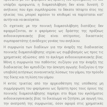
υπάρξει οµοφωνία, η διαµεσολάβηση δεν είναι δυνατή. Ο
ανήλικος που έχει συµπληρώσει το δέκατο τέταρτο έτος της
ηλικίας του, µπορεί εφόσον το επιθυµεί να παρίσταται κατ'
αυτήν και να ακούγεται.
Οι σχετικές µε την ποινική διαµεσολάβηση διατάξεις δεν
εφαρµόζονται, αν ο φερόµενος ως δράστης της πράξεως
ενδοοικογενειακής βίας είναι επίτροπος, δικαστικός
συµπαραστάτης ή ανάδοχος γονέας του ανηλίκου.
Η συµφωνία των διαδίκων για την έναρξη της διαδικασίας
ποινικής διαµεσολάβησης ισχύει ως συµβιβασµός ως προς τις
χρηµατικές αξιώσεις από το έγκληµα ενδοοικογενειακής βίας.
Μόνη η συµφωνία του παθόντος συζύγου για την έναρξη της
διαδικασίας δεν εµποδίζει την άσκηση αγωγής διαζυγίου ή την
υποβολή αιτήσεως συναινετικής λύσεως του γάµου, την πρόοδο
της δίκης και τη λύση του γάµου.
Η εντός τριετίας από την αρχειοθέτηση της υπόθεσης µη
συµµόρφωση του φερόµενου ως δράστη προς τους όρους της
ποινικής διαµεσολάβησης παρέχει στο θύµα του εγκλήµατος
ενδοοικογενειακής βίας το δικαίωµα να ζητήσει, µε αγωγή του,
την ανατροπή της συµφωνίας, όσον αφορά στις χρηµατικές