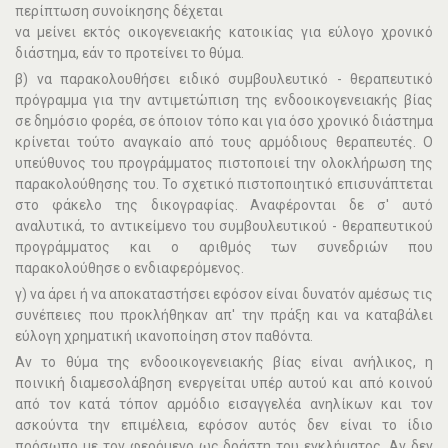
περίπτωση συνοίκησης δέχεται
να µείνει εκτός οικογενειακής κατοικίας για εύλογο χρονικό
διάστηµα, εάν το προτείνει το θύµα.
β) να παρακολουθήσει ειδικό συµβουλευτικό - θεραπευτικό
πρόγραµµα για την αντιµετώπιση της ενδοοικογενειακής βίας
σε δηµόσιο φορέα, σε όποιον τόπο και για όσο χρονικό διάστηµα
κρίνεται τούτο αναγκαίο από τους αρµόδιους θεραπευτές. Ο
υπεύθυνος του προγράµµατος πιστοποιεί την ολοκλήρωση της
παρακολούθησης του. Το σχετικό πιστοποιητικό επισυνάπτεται
στο φάκελο της δικογραφίας. Αναφέρονται δε σ' αυτό
αναλυτικά, το αντικείµενο του συµβουλευτικού - θεραπευτικού
προγράµµατος και ο αριθµός των συνεδριών που
παρακολούθησε ο ενδιαφερόµενος.
γ) να άρει ή να αποκαταστήσει εφόσον είναι δυνατόν αµέσως τις
συνέπειες που προκλήθηκαν απ' την πράξη και να καταβάλει
εύλογη χρηµατική ικανοποίηση στον παθόντα.
Αν το θύµα της ενδοοικογενειακής βίας είναι ανήλικος, η
ποινική διαµεσολάβηση ενεργείται υπέρ αυτού και από κοινού
από τον κατά τόπον αρµόδιο εισαγγελέα ανηλίκων και τον
ασκούντα την επιµέλεια, εφόσον αυτός δεν είναι το ίδιο
πρόσωπο µε τον φερόµενο ως δράστη του εγκλήµατος. Αν δεν