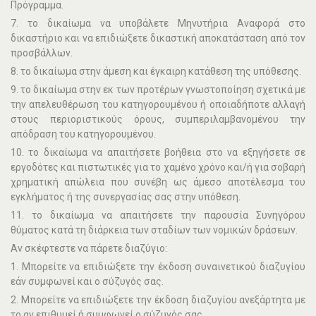
Πρόγραµµα.
7. το δικαίωµα να υποβάλετε Μηνυτήρια Αναφορά στο
δικαστήριο και να επιδιώξετε δικαστική αποκατάσταση από τον
προσβάλλων.
8. το δικαίωµα στην άµεση και έγκαιρη κατάθεση της υπόθεσης.
9. το δικαίωµα στην εκ των προτέρων γνωστοποίηση σχετικά µε
την απελευθέρωση του κατηγορουµένου ή οποιαδήποτε αλλαγή
στους περιοριστικούς όρους, συµπεριλαµβανοµένου την
απόδραση του κατηγορουµένου.
10. το δικαίωµα να απαιτήσετε βοήθεια στο να εξηγήσετε σε
εργοδότες και πιστωτικές για το χαµένο χρόνο και/ή για σοβαρή
χρηµατική απώλεια που συνέβη ως άµεσο αποτέλεσµα του
εγκλήµατος ή της συνεργασίας σας στην υπόθεση.
11. το δικαίωµα να απαιτήσετε την παρουσία Συνηγόρου
θύµατος κατά τη διάρκεια των σταδίων των νοµικών δράσεων.
Αν σκέφτεστε να πάρετε διαζύγιο:
1. Μπορείτε να επιδιώξετε την έκδοση συναινετικού διαζυγίου
εάν συµφωνεί και ο σύζυγός σας.
2. Μπορείτε να επιδιώξετε την έκδοση διαζυγίου ανεξάρτητα µε
το αν επιθυµεί ή συμφωνεί ο σύζυγός σας.