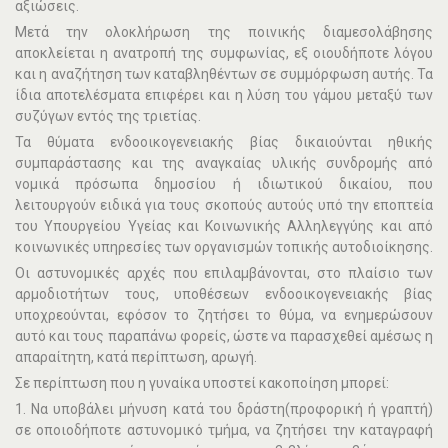
αξιώσεις.
Μετά την ολοκλήρωση της ποινικής διαµεσολάβησης
αποκλείεται η ανατροπή της συµφωνίας, εξ οιουδήποτε λόγου
και η αναζήτηση των καταβληθέντων σε συµµόρφωση αυτής. Τα
ίδια αποτελέσµατα επιφέρει και η λύση του γάµου µεταξύ των
συζύγων εντός της τριετίας.
Τα θύµατα ενδοοικογενειακής βίας δικαιούνται ηθικής
συµπαράστασης και της αναγκαίας υλικής συνδροµής από
νοµικά πρόσωπα δηµοσίου ή ιδιωτικού δικαίου, που
λειτουργούν ειδικά για τους σκοπούς αυτούς υπό την εποπτεία
του Υπουργείου Υγείας και Κοινωνικής Αλληλεγγύης και από
κοινωνικές υπηρεσίες των οργανισµών τοπικής αυτοδιοίκησης.
Οι αστυνοµικές αρχές που επιλαµβάνονται, στο πλαίσιο των
αρµοδιοτήτων τους, υποθέσεων ενδοοικογενειακής βίας
υποχρεούνται, εφόσον το ζητήσει το θύµα, να ενηµερώσουν
αυτό και τους παραπάνω φορείς, ώστε να παρασχεθεί αµέσως η
απαραίτητη, κατά περίπτωση, αρωγή.
Σε περίπτωση που η γυναίκα υποστεί κακοποίηση µπορεί:
1. Να υποβάλει µήνυση κατά του δράστη(προφορική ή γραπτή)
σε οποιοδήποτε αστυνοµικό τµήµα, να ζητήσει την καταγραφή