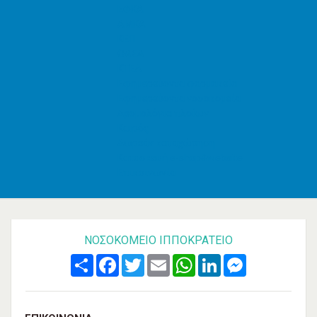
ΕΦΚΑ
AMKA
ΚΕΠ
ΟΑΣΑ
ΚΤΕΛ
Εφημερεύοντα φαρμακεία
Εφημερεύοντα νοσοκομεία
Δρομολόγια πλοίων
Καιρός
Δωρεάν καταχώρηση
Κατασκευή e-shop&website
Επικοινωνία
ΝΟΣΟΚΟΜΕΊΟ ΙΠΠΟΚΡΆΤΕΙΟ
Share
Facebook
Twitter
Email
WhatsApp
LinkedIn
Messenger