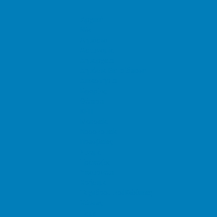
Αρχική
Νέα
Δημόσιο
Αστυνομία
Δημαρχεία
Δημόσια Εκπαίδευση
Δικαστήρια
Εφορίες
Θέατρα
ΚΕΠ
Μουσεία
Νοσοκομεία
Πρεσβείες
Σινεμά
Τράπεζες
Υπουργεία
Χρήσιμα
Ταχυδρομικοί Κώδικες
Χάρτες
Taxis