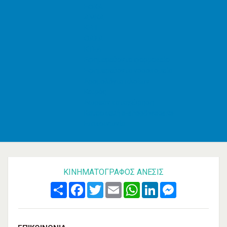
ΕΦΚΑ
AMKA
ΚΕΠ
ΟΑΣΑ
ΚΤΕΛ
Εφημερεύοντα φαρμακεία
Εφημερεύοντα νοσοκομεία
Δρομολόγια πλοίων
Καιρός
Δωρεάν καταχώρηση
Κατασκευή e-shop&website
Επικοινωνία
ΚΙΝΗΜΑΤΟΓΡΆΦΟΣ ΑΝΕΣΙΣ
Share
Facebook
Twitter
Email
WhatsApp
LinkedIn
Messenger