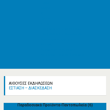
ΕΦΚΑ
AMKA
ΚΕΠ
ΟΑΣΑ
ΚΤΕΛ
Εφημερεύοντα φαρμακεία
Εφημερεύοντα νοσοκομεία
Δρομολόγια πλοίων
Καιρός
Δωρεάν καταχώρηση
Κατασκευή e-shop&website
Επικοινωνία
ΑΊΘΟΥΣΕΣ ΕΚΔΗΛΏΣΕΩΝ
ΕΣΤΊΑΣΗ – ΔΙΑΣΚΈΔΑΣΗ
Παραδοσιακά Προϊόντα-Παντοπωλεία
(6)