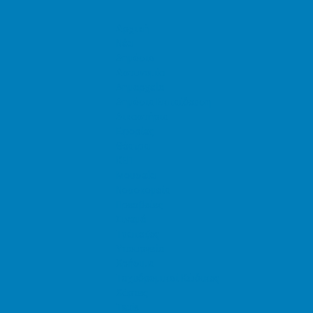
Αρχική
Νέα
Δημόσιο
Αστυνομία
Δημαρχεία
Δημόσια Εκπαίδευση
Δικαστήρια
Εφορίες
Θέατρα
ΚΕΠ
Μουσεία
Νοσοκομεία
Πρεσβείες
Σινεμά
Τράπεζες
Υπουργεία
Χρήσιμα
Ταχυδρομικοί Κώδικες
Χάρτες
Taxis