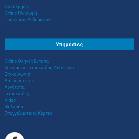
Οροι Χρήσης
Online Πληρωμή
Προστασία Δεδομένων
Θ
ΕΣΣΑΛΟΣ ΤΕΝΤΕΣ ΝΕΑ ΣΜΥΡΝΗ
Υπηρεσίες
Αιγαίου 153, Νέα Σμύρνη 17124 Τηλ: 2109750058 Κιν: 6938927812
Online Οδηγός Εντυπα
Κατασκευή Ιστοσελίδας Φιλοξενία
Επικοινωνία
Διαφημιστείτε
Λογότυπα
Ιστοσελίδες
Video
Φυλλάδια
Επαγγελματικές Κάρτες