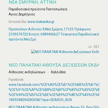
ΝΈΑ ΣΜΎΡΝΗ, ΑΤΤΙΚΉ
Παραδοσιακά προϊόντα-Παντοπωλεία
Αγιος Δημήτριος
Ιστοσελίδα:
www.tsakanika.gr
Προσκόπων Αϊδινίου 9,Νέα Σμύρνη 17123 Τηλέφωνο:
2109374722 Κινητό: 6989406627 Τσακανικα Παραδοσιακά
προϊόντα Νέα Σμύ
351
ΝΕΟ ΠΑΛΑΤΑΚΙ ΑΊΘΟΥΣΑ ΔΕΞΙΏΣΕΩΝ ΕΚΔΗΛΏ
Αίθουσες εκδηλώσεων
Καλλιθέα
Facebook:
www.facebook.com/%CE%A0%CE%B1%CE%BB%CE%B1%CF%8
%CE%91%CE%AF%CE%B8%CE%BF%CF%85%CF%83%CE%B1-
%CE%94%CE%B5%CE%BE%CE%B9%CF%8E%CF%83%CE%B5%CF
1859348094283438/?epa=SEARCH_BOX
ΝΕΟ ΠΑΛΑΤΑΚΙ Αίθουσες εκδηλώσεων Λεωφ. Ελ. Βενιζέλου 162