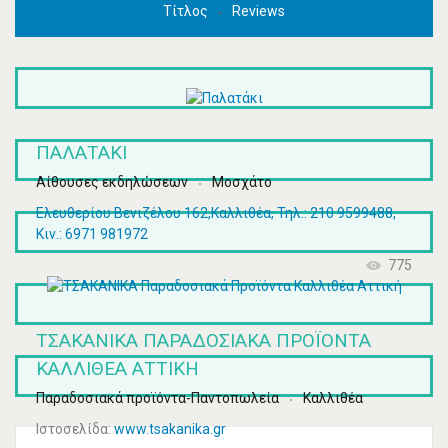
Τίτλος
Reviews
ΠΑΛΑΤΆΚΙ
Αίθουσες εκδηλώσεων
Μοσχάτο
Ελευθερίου Βενιζέλου 162,Καλλιθέα, Τηλ.: 210 9599488,
Κιν.: 6971 981972
775
ΤΣΑΚΑΝΙΚΑ ΠΑΡΑΔΟΣΙΑΚΆ ΠΡΟΪΌΝΤΑ
ΚΑΛΛΙΘΈΑ ΑΤΤΙΚΉ
Παραδοσιακά προϊόντα-Παντοπωλεία
Καλλιθέα
Ιστοσελίδα:
www.tsakanika.gr