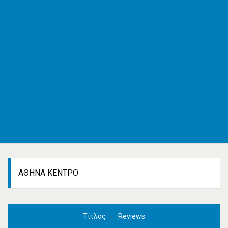
ΕΦΚΑ
AMKA
ΚΕΠ
ΟΑΣΑ
ΚΤΕΛ
Εφημερεύοντα φαρμακεία
Εφημερεύοντα νοσοκομεία
Δρομολόγια πλοίων
Καιρός
Δωρεάν καταχώρηση
Κατασκευή e-shop&website
Επικοινωνία
ΑΘΉΝΑ ΚΈΝΤΡΟ
Τίτλος
Reviews