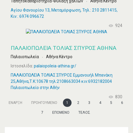
Ταπητοκαθαριστήρια-Φύλαξη χαλιών
Αθήνα Κέντρο
Αγίου Φανουρίου 13, Μεταμόρφωση, Τηλ.: 210 2811415,
Κιν.: 6974 096672
924
ΠΑΛΑΙΟΠΩΛΕΙΑ ΤΟΛΙΑΣ ΣΠΥΡΟΣ ΑΘΗΝΑ
Παλαιοπωλεία
Αθήνα Κέντρο
Ιστοσελίδα:
palaiopoleia-athina.gr/
ΠΑΛΑΙΟΠΩΛΕΙΑ ΤΟΛΙΑΣ ΣΠΥΡΟΣ Εμμανουήλ Μπενάκη
25,Αθήνα,Τ.Κ:10678 τηλ:2108663034 κιν:6932182004
Παλαιοπωλείο στην Αθήν
830
ΈΝΑΡΞΗ
ΠΡΟΗΓΟΎΜΕΝΟ
1
2
3
4
5
6
7
ΕΠΌΜΕΝΟ
ΤΈΛΟΣ