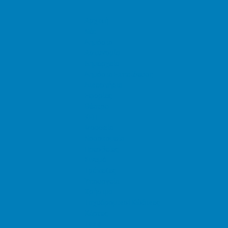
Αρχική
Νέα
Δημόσιο
Αστυνομία
Δημαρχεία
Δημόσια Εκπαίδευση
Δικαστήρια
Εφορίες
Θέατρα
ΚΕΠ
Μουσεία
Νοσοκομεία
Πρεσβείες
Σινεμά
Τράπεζες
Υπουργεία
Χρήσιμα
Ταχυδρομικοί Κώδικες
Χάρτες
Taxis