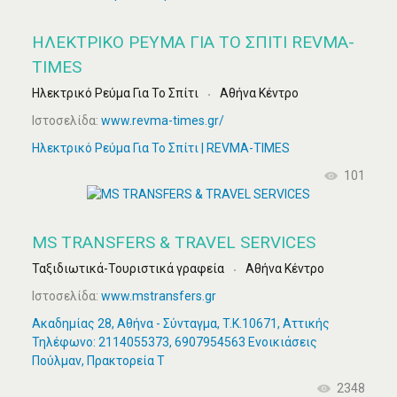
ΗΛΕΚΤΡΙΚΌ ΡΕΎΜΑ ΓΙΑ ΤΟ ΣΠΊΤΙ REVMA-
TIMES
Ηλεκτρικό Ρεύμα Για Το Σπίτι
Αθήνα Κέντρο
Ιστοσελίδα:
www.revma-times.gr/
Ηλεκτρικό Ρεύμα Για Το Σπίτι | REVMA-TIMES
101
MS TRANSFERS & TRAVEL SERVICES
Ταξιδιωτικά-Τουριστικά γραφεία
Αθήνα Κέντρο
Ιστοσελίδα:
www.mstransfers.gr
Ακαδημίας 28, Αθήνα - Σύνταγμα, T.K.10671, Αττικής
Τηλέφωνο: 2114055373, 6907954563 Ενοικιάσεις
Πούλμαν, Πρακτορεία Τ
2348