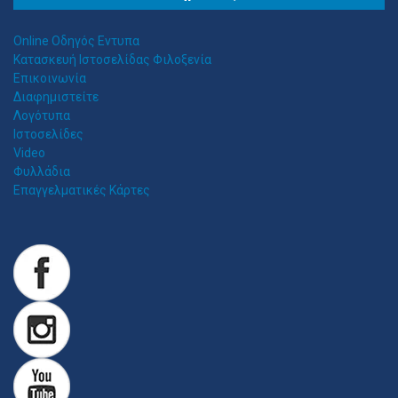
Αιγαίου 153, Νέα Σμύρνη 17124 Τηλ: 2109750058 Κιν: 6938927812
Online Οδηγός Εντυπα
Κατασκευή Ιστοσελίδας Φιλοξενία
Επικοινωνία
Διαφημιστείτε
Λογότυπα
Ιστοσελίδες
Video
Φυλλάδια
Επαγγελματικές Κάρτες
Z
ITAWEB ΚΑΤΑΣΚΕΥΉ ΙΣΤΟΣΕΛΊΔΩΝ
Κατασκευή Ιστοσελίδων