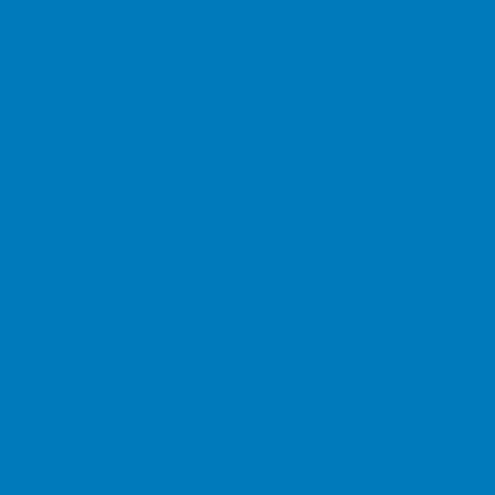
Αρχική
Νέα
Δημόσιο
Αστυνομία
Δημαρχεία
Δημόσια Εκπαίδευση
Δικαστήρια
Εφορίες
Θέατρα
ΚΕΠ
Μουσεία
Νοσοκομεία
Πρεσβείες
Σινεμά
Τράπεζες
Υπουργεία
Χρήσιμα
Ταχυδρομικοί Κώδικες
Χάρτες
Taxis