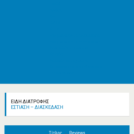
ΕΦΚΑ
AMKA
ΚΕΠ
ΟΑΣΑ
ΚΤΕΛ
Εφημερεύοντα φαρμακεία
Εφημερεύοντα νοσοκομεία
Δρομολόγια πλοίων
Καιρός
Δωρεάν καταχώρηση
Κατασκευή e-shop&website
Επικοινωνία
ΕΊΔΗ ΔΙΑΤΡΟΦΉΣ
ΕΣΤΊΑΣΗ – ΔΙΑΣΚΈΔΑΣΗ
Τίτλος
Reviews