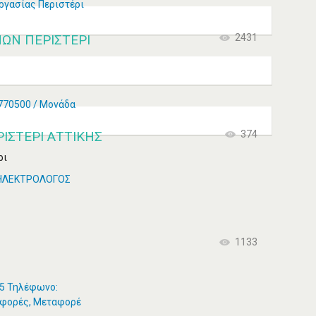
ργασίας Περιστέρι
ΩΝ ΠΕΡΙΣΤΈΡΙ
2431
5770500 / Μονάδα
ΣΤΕΡΙ ΑΤΤΙΚΗΣ
374
ρι
 ΗΛΕΚΤΡΟΛΟΓΟΣ
1133
135 Τηλέφωνο:
αφορές, Μεταφορέ