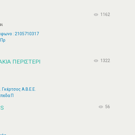
1162
ρι
λέφωνο : 2105710317
 Πρ
ΆΚΙΑ ΠΕΡΙΣΤΈΡΙ
1322
 Γκέρτσος Α.Β.Ε.Ε.
άπεδα Π
US
56