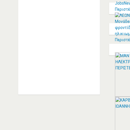
ΑΓΓΕΛΆΚΗΣ ΙΩΆΝΝΗΣ -
ALFA ROMEO
ΑΥΤΟΚΙΝΉΤΩΝ
ΣΥΝΕΡΓΕΊΑ ΚΑΛΛΙΘΈΑ
ΑΓΓΕΛΑΚΗΣ ΙΩΑΝΝΗΣ Μ. |
Εξειδικευμένο συνεργείο Alfa
Romeo Καλλιθέα Αριστείδου 20,
Καλλιθέα Τηλέφωνο: 2109514393
Συνεργείo Αυτοκινήτων Καλλιθέα
Συνεργεία Αυτοκινήτων Καλλιθέα
ΠΕΡΙΣΣΟΤΕΡΑ