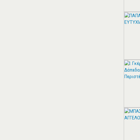
ΘΕΣΣΑΛΟΣ ΤΕΝΤΕΣ ΝΕΑ
ΣΜΥΡΝΗ
Αιγαίου 153, Νέα Σμύρνη 17124 Τηλ:
2109750058 Κιν: 6938927812
ΠΕΡΙΣΣΟΤΕΡΑ
ZITAWEB ΚΑΤΑΣΚΕΥΉ