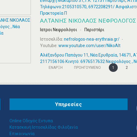
Εθνάρχη Μακάριου 31,Τ.Κ. 12131 Περιστέρι, Αττι
Τηλέφωνο:2105310570, 6972208291/ Ασφαλιστικ
Πρακτορεία Π
ΑΛΤΑΝΗΣ ΝΙΚΟΛΑΟΣ ΝΕΦΡΟΛΌΓΟΣ ,
Ιατροι Νεφρολόγοι
Περιστέρι
Ιστοσελίδα:
nefrologos-nea-erythraia.gr/
Youtube:
www.youtube.com/user/NikoAlt
Αλέξανδρου Παπάγου 11, Νέα Ερυθραία, 14671, 
2117156106 Κινητό: 6976517632 Νεφρολόγος , Ν
ΈΝΑΡΞΗ
ΠΡΟΗΓΟΎΜΕΝΟ
1
2
Υπηρεσίες
Online Οδηγός Εντυπα
Κατασκευή Ιστοσελίδας Φιλοξενία
Επικοινωνία