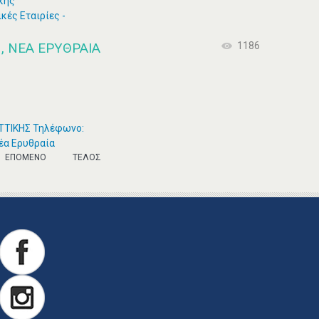
κής
ές Εταιρίες -
 ΝΈΑ ΕΡΥΘΡΑΊΑ
1186
ΑΤΤΙΚΗΣ Τηλέφωνο:
έα Ερυθραία
ΕΠΌΜΕΝΟ
ΤΈΛΟΣ