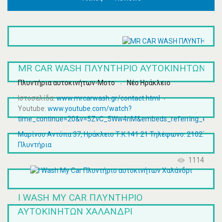
MR CAR WASH ΠΛΥΝΤΗΡΙΟ ΑΥΤΟΚΙΝΗΤΩΝ ΝΕ
Πλυντήρια αυτοκινήτων-Μοτο
Νέο Ηράκλειο
Ιστοσελίδα:
www.mrcarwash.gr/contact.html
Youtube:
www.youtube.com/watch?
time_continue=20&v=5ZvC_5Ww4nM&embeds_referring_euri=
Μαρίνου Αντύπα 37, Ηράκλειο Τ.Κ.141 21 Τηλέφωνο: 21027951
Πλυντήρια
1114
Ι WASH MY CAR ΠΛΥΝΤΉΡΙΟ
ΑΥΤΟΚΙΝΉΤΩΝ ΧΑΛΆΝΔΡΙ