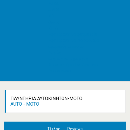
ΕΦΚΑ
AMKA
ΚΕΠ
ΟΑΣΑ
ΚΤΕΛ
Εφημερεύοντα φαρμακεία
Εφημερεύοντα νοσοκομεία
Δρομολόγια πλοίων
Καιρός
Δωρεάν καταχώρηση
Κατασκευή e-shop&website
Επικοινωνία
ΠΛΥΝΤΉΡΙΑ ΑΥΤΟΚΙΝΉΤΩΝ-ΜΟΤΟ
AUTO - ΜOTO
Τίτλος
Reviews