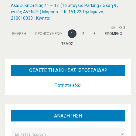
Λεωφ. Κηφισίας 41 – 47, (1ο υπόγειο Parking / Θέση 9 ,
εντός AVENUE ) Μαρούσι T.K. 151 23 Τηλέφωνο:
2106100331 Κινητό:
730
ΈΝΑΡΞΗ
ΠΡΟΗΓΟΎΜΕΝΟ
1
2
3
ΕΠΌΜΕΝΟ
ΤΈΛΟΣ
ΘΈΛΕΤΕ
ΤΗ ΔΙΚΉ ΣΑΣ ΙΣΤΟΣΕΛΊΔΑ?
Πατήστε εδώ!
ΑΝΑΖΗΤΗΣΗ