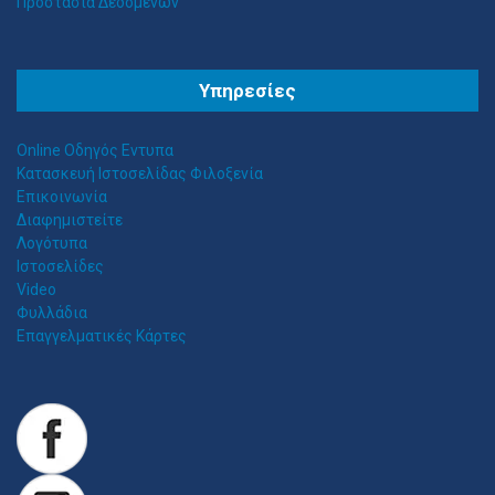
Προστασία Δεδομένων
Θ
ΕΣΣΑΛΟΣ ΤΕΝΤΕΣ ΝΕΑ ΣΜΥΡΝΗ
Υπηρεσίες
Αιγαίου 153, Νέα Σμύρνη 17124 Τηλ: 2109750058 Κιν: 6938927812
Online Οδηγός Εντυπα
Κατασκευή Ιστοσελίδας Φιλοξενία
Επικοινωνία
Διαφημιστείτε
Λογότυπα
Ιστοσελίδες
Video
Φυλλάδια
Επαγγελματικές Κάρτες
Z
ITAWEB ΚΑΤΑΣΚΕΥΉ ΙΣΤΟΣΕΛΊΔΩΝ