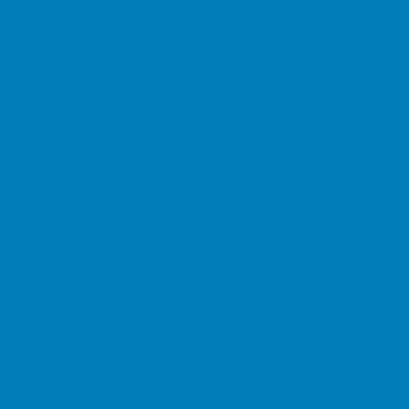
Αρχική
Νέα
Δημόσιο
Αστυνομία
Δημαρχεία
Δημόσια Εκπαίδευση
Δικαστήρια
Εφορίες
Θέατρα
ΚΕΠ
Μουσεία
Νοσοκομεία
Πρεσβείες
Σινεμά
Τράπεζες
Υπουργεία
Χρήσιμα
Ταχυδρομικοί Κώδικες
Χάρτες
Taxis