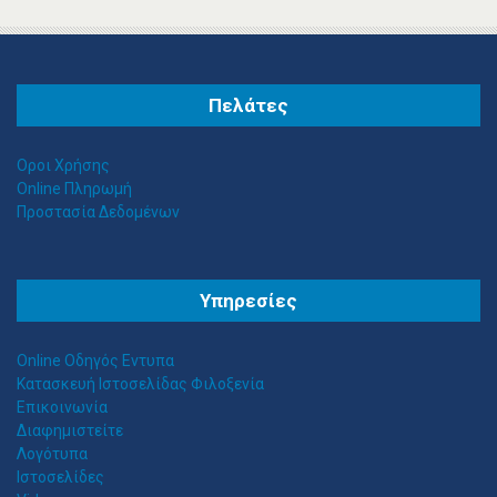
Πελάτες
Οροι Χρήσης
Online Πληρωμή
Προστασία Δεδομένων
Θ
ΕΣΣΑΛΟΣ ΤΕΝΤΕΣ ΝΕΑ ΣΜΥΡΝΗ
Υπηρεσίες
Αιγαίου 153, Νέα Σμύρνη 17124 Τηλ: 2109750058 Κιν: 6938927812
Online Οδηγός Εντυπα
Κατασκευή Ιστοσελίδας Φιλοξενία
Επικοινωνία
Διαφημιστείτε
Λογότυπα
Ιστοσελίδες