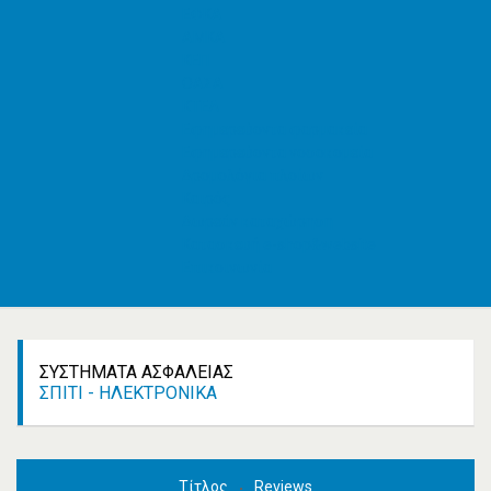
ΕΦΚΑ
AMKA
ΚΕΠ
ΟΑΣΑ
ΚΤΕΛ
Εφημερεύοντα φαρμακεία
Εφημερεύοντα νοσοκομεία
Δρομολόγια πλοίων
Καιρός
Δωρεάν καταχώρηση
Κατασκευή e-shop&website
Επικοινωνία
ΣΥΣΤΉΜΑΤΑ ΑΣΦΑΛΕΊΑΣ
ΣΠΊΤΙ - ΗΛΕΚΤΡΟΝΙΚΆ
Τίτλος
Reviews