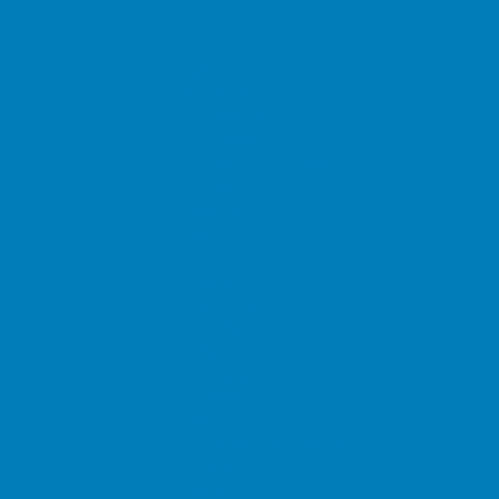
Αρχική
Νέα
Δημόσιο
Αστυνομία
Δημαρχεία
Δημόσια Εκπαίδευση
Δικαστήρια
Εφορίες
Θέατρα
ΚΕΠ
Μουσεία
Νοσοκομεία
Πρεσβείες
Σινεμά
Τράπεζες
Υπουργεία
Χρήσιμα
Ταχυδρομικοί Κώδικες
Χάρτες
Taxis