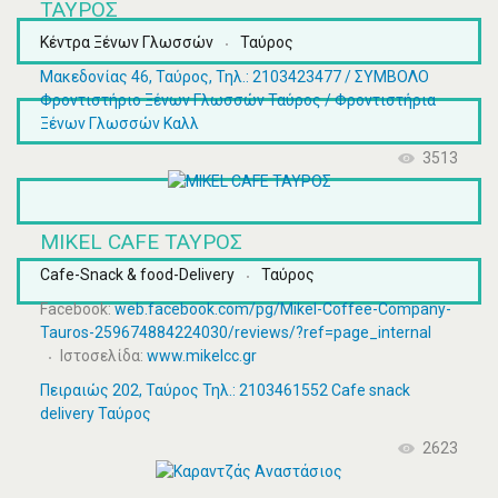
ΤΑΥΡΟΣ
Κέντρα Ξένων Γλωσσών
Ταύρος
Μακεδονίας 46, Ταύρος, Τηλ.: 2103423477 / ΣΥΜΒΟΛΟ
Φροντιστήριο Ξένων Γλωσσών Ταύρος / Φροντιστήρια
Ξένων Γλωσσών Καλλ
3513
MIKEL CAFE ΤΑΥΡΟΣ
Cafe-Snack & food-Delivery
Ταύρος
Facebook:
web.facebook.com/pg/Mikel-Coffee-Company-
Tauros-259674884224030/reviews/?ref=page_internal
Ιστοσελίδα:
www.mikelcc.gr
Πειραιώς 202, Ταύρος Τηλ.: 2103461552 Cafe snack
delivery Ταύρος
2623