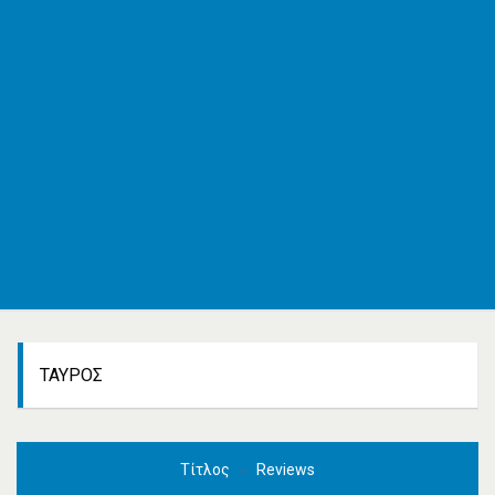
ΕΦΚΑ
AMKA
ΚΕΠ
ΟΑΣΑ
ΚΤΕΛ
Εφημερεύοντα φαρμακεία
Εφημερεύοντα νοσοκομεία
Δρομολόγια πλοίων
Καιρός
Δωρεάν καταχώρηση
Κατασκευή e-shop&website
Επικοινωνία
ΤΑΎΡΟΣ
Τίτλος
Reviews