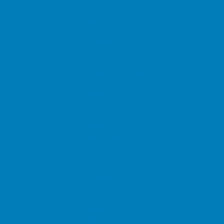
Αρχική
Νέα
Δημόσιο
Αστυνομία
Δημαρχεία
Δημόσια Εκπαίδευση
Δικαστήρια
Εφορίες
Θέατρα
ΚΕΠ
Μουσεία
Νοσοκομεία
Πρεσβείες
Σινεμά
Τράπεζες
Υπουργεία
Χρήσιμα
Ταχυδρομικοί Κώδικες
Χάρτες
Taxis