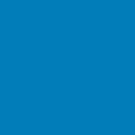
Αρχική
Νέα
Δημόσιο
Αστυνομία
Δημαρχεία
Δημόσια Εκπαίδευση
Δικαστήρια
Εφορίες
Θέατρα
ΚΕΠ
Μουσεία
Νοσοκομεία
Πρεσβείες
Σινεμά
Τράπεζες
Υπουργεία
Χρήσιμα
Ταχυδρομικοί Κώδικες
Χάρτες
Taxis