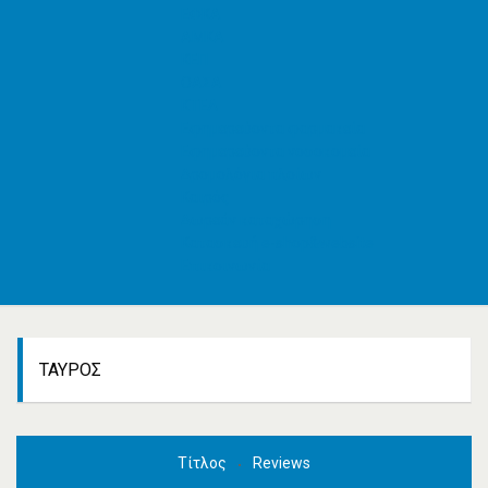
ΕΦΚΑ
AMKA
ΚΕΠ
ΟΑΣΑ
ΚΤΕΛ
Εφημερεύοντα φαρμακεία
Εφημερεύοντα νοσοκομεία
Δρομολόγια πλοίων
Καιρός
Δωρεάν καταχώρηση
Κατασκευή e-shop&website
Επικοινωνία
ΤΑΎΡΟΣ
Τίτλος
Reviews