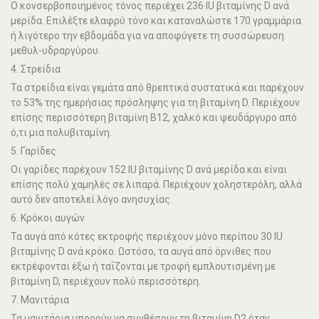
Ο κονσερβοποιημένος τόνος περιέχει 236 IU βιταμίνης D ανά
μερίδα. Επιλέξτε ελαφρύ τόνο και καταναλώστε 170 γραμμάρια
ή λιγότερο την εβδομάδα για να αποφύγετε τη συσσώρευση
μεθυλ-υδραργύρου.
4. Στρείδια
Τα στρείδια είναι γεμάτα από θρεπτικά συστατικά και παρέχουν
το 53% της ημερήσιας πρόσληψης για τη βιταμίνη D. Περιέχουν
επίσης περισσότερη βιταμίνη Β12, χαλκό και ψευδάργυρο από
ό,τι μια πολυβιταμίνη.
5. Γαρίδες
Οι γαρίδες παρέχουν 152 IU βιταμίνης D ανά μερίδα και είναι
επίσης πολύ χαμηλές σε λιπαρά. Περιέχουν χοληστερόλη, αλλά
αυτό δεν αποτελεί λόγο ανησυχίας.
6. Κρόκοι αυγών
Τα αυγά από κότες εκτροφής περιέχουν μόνο περίπου 30 IU
βιταμίνης D ανά κρόκο. Ωστόσο, τα αυγά από όρνιθες που
εκτρέφονται έξω ή ταΐζονται με τροφή εμπλουτισμένη με
βιταμίνη D, περιέχουν πολύ περισσότερη.
7. Μανιτάρια
Τα μανιτάρια μπορούν να συνθέσουν τη βιταμίνη D2 όταν