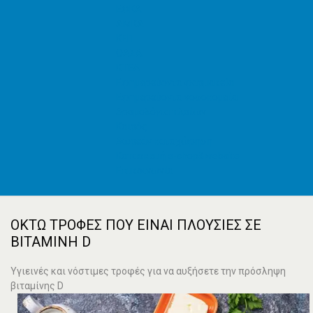
ΕΦΚΑ
AMKA
ΚΕΠ
ΟΑΣΑ
ΚΤΕΛ
Εφημερεύοντα φαρμακεία
Εφημερεύοντα νοσοκομεία
Δρομολόγια πλοίων
Καιρός
Δωρεάν καταχώρηση
Κατασκευή e-shop&website
Επικοινωνία
ΟΚΤΏ ΤΡΟΦΈΣ ΠΟΥ ΕΊΝΑΙ ΠΛΟΎΣΙΕΣ ΣΕ
ΒΙΤΑΜΊΝΗ D
Υγιεινές και νόστιμες τροφές για να αυξήσετε την πρόσληψη
βιταμίνης D