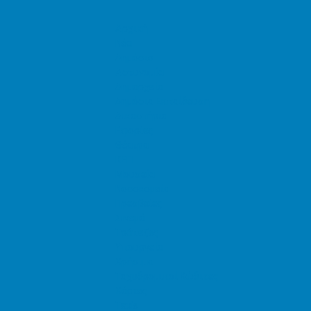
Αρχική
Νέα
Δημόσιο
Αστυνομία
Δημαρχεία
Δημόσια Εκπαίδευση
Δικαστήρια
Εφορίες
Θέατρα
ΚΕΠ
Μουσεία
Νοσοκομεία
Πρεσβείες
Σινεμά
Τράπεζες
Υπουργεία
Χρήσιμα
Ταχυδρομικοί Κώδικες
Χάρτες
Taxis