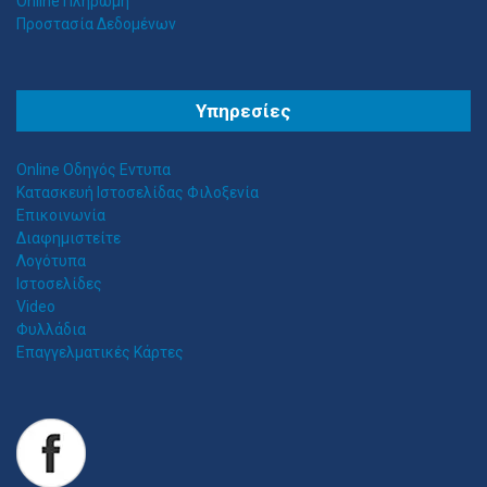
Online Πληρωμή
Προστασία Δεδομένων
Θ
ΕΣΣΑΛΟΣ ΤΕΝΤΕΣ ΝΕΑ ΣΜΥΡΝΗ
Υπηρεσίες
Αιγαίου 153, Νέα Σμύρνη 17124 Τηλ: 2109750058 Κιν: 6938927812
Online Οδηγός Εντυπα
Κατασκευή Ιστοσελίδας Φιλοξενία
Επικοινωνία
Διαφημιστείτε
Λογότυπα
Ιστοσελίδες
Video
Φυλλάδια
Επαγγελματικές Κάρτες