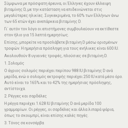
Σύμφωνα με πρόσφατη έρευνα, οι Έλληνες έχουν έλλειψη
βιταμίνης D, με την κατάσταση να επιδεινώνεται στις
μεγαλύτερες ηλικίες. Συγκεκριμένα, το 60% των Ελλήνων άνω
των 65 ετών έχει ανεπάρκεια βιταμίνης D.
Γι΄ αυτόν τον λόγο οι επιστήμονες συμβουλεύουν να εκτίθεστε
στον ήλιο για 15 λεπτά ημερησίως.
Επίσης, μπορείτε να προσλάβετε βιταμίνη D μέσω ορισμένων
τροφών. Η ημερήσια πρόσληψη για τους ενήλικες είναι 600 IU.
Ακολουθούν 8 υγιεινές τροφές, πλούσιες σε βιταμίνη D.
1. Σολομός
Ο άγριος σολομός περιέχει περίπου 988 IU βιταμίνης D ανά
μερίδα, ενώ ο σολομός εκτροφής περιέχει 250 IU κατά μέσο όρο.
Αυτό είναι το 165% και το 42% της ημερήσιας πρόσληψης,
αντίστοιχα.
2. Ρέγγες και σαρδέλες
Η ρέγγα περιέχει 1.628 IU βιταμίνης D ανά μερίδα 100
γραμμαρίων. Οι ρέγγες, οι σαρδέλες και άλλα λιπαρά ψάρια,
όπως το σκουμπρί, είναι επίσης καλές πηγές.
3. Τόνος σε κονσέρβα