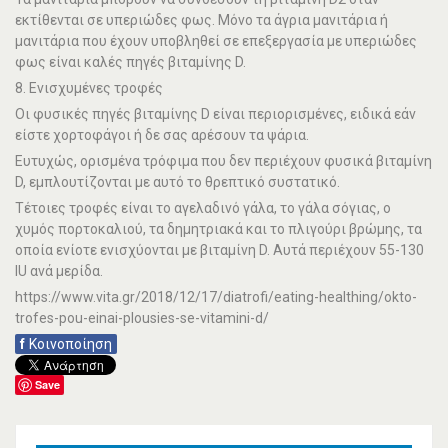
εκτίθενται σε υπεριώδες φως. Μόνο τα άγρια μανιτάρια ή
μανιτάρια που έχουν υποβληθεί σε επεξεργασία με υπεριώδες
φως είναι καλές πηγές βιταμίνης D.
8. Ενισχυμένες τροφές
Οι φυσικές πηγές βιταμίνης D είναι περιορισμένες, ειδικά εάν
είστε χορτοφάγοι ή δε σας αρέσουν τα ψάρια.
Ευτυχώς, ορισμένα τρόφιμα που δεν περιέχουν φυσικά βιταμίνη
D, εμπλουτίζονται με αυτό το θρεπτικό συστατικό.
Τέτοιες τροφές είναι το αγελαδινό γάλα, το γάλα σόγιας, ο
χυμός πορτοκαλιού, τα δημητριακά και το πλιγούρι βρώμης, τα
οποία ενίοτε ενισχύονται με βιταμίνη D. Αυτά περιέχουν 55-130
IU ανά μερίδα.
https://www.vita.gr/2018/12/17/diatrofi/eating-healthing/okto-
trofes-pou-einai-plousies-se-vitamini-d/
f
Κοινοποίηση
Save