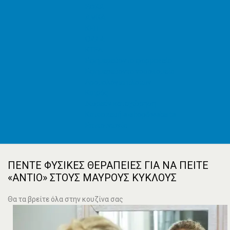
ΕΦΚΑ
AMKA
ΚΕΠ
ΟΑΣΑ
ΚΤΕΛ
Εφημερεύοντα φαρμακεία
Εφημερεύοντα νοσοκομεία
Δρομολόγια πλοίων
Καιρός
Δωρεάν καταχώρηση
Κατασκευή e-shop&website
Επικοινωνία
ΠΈΝΤΕ ΦΥΣΙΚΈΣ ΘΕΡΑΠΕΊΕΣ ΓΙΑ ΝΑ ΠΕΊΤΕ
«ΑΝΤΊΟ» ΣΤΟΥΣ ΜΑΎΡΟΥΣ ΚΎΚΛΟΥΣ
Θα τα βρείτε όλα στην κουζίνα σας