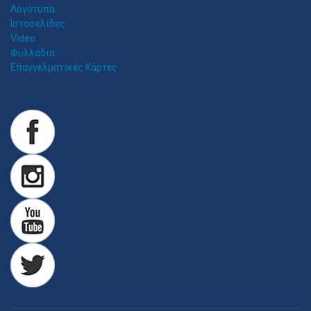
Λογότυπα
Ιστοσελίδες
Video
Φυλλάδια
Επαγγελματικές Κάρτες
Z
ITAWEB ΚΑΤΑΣΚΕΥΉ ΙΣΤΟΣΕΛΊΔΩΝ
Κατασκευή Ιστοσελίδων