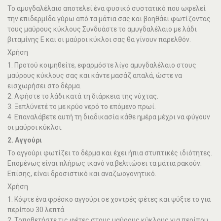
Το αμυγδαλέλαιο αποτελεί ένα φυσικό συστατικό που ωφελεί
την επιδερμίδα γύρω από τα μάτια σας και βοηθάει φωτίζοντας
τους μαύρους κύκλους Συνδυάστε το αμυγδαλέλαιο με λάδι
βιταμίνης Ε και οι μαύροι κύκλοι σας θα γίνουν παρελθόν.
Χρήση
1. Προτού κοιμηθείτε, εφαρμόστε λίγο αμυγδαλέλαιο στους
μαύρους κύκλους σας και κάντε μασάζ απαλά, ώστε να
εισχωρήσει στο δέρμα.
2. Αφήστε το λάδι κατά τη διάρκεια της νύχτας.
3. Ξεπλύνετέ το με κρύο νερό το επόμενο πρωί.
4. Επαναλάβετε αυτή τη διαδικασία κάθε ημέρα μέχρι να φύγουν
οι μαύροι κύκλοι.
2. Αγγούρι
Το αγγούρι φωτίζει το δέρμα και έχει ήπια στυπτικές ιδιότητες.
Επομένως είναι πλήρως ικανό να βελτιώσει τα μάτια ρακούν.
Επίσης, είναι δροσιστικό και αναζωογονητικό.
Χρήση
1. Κόψτε ένα φρέσκο ​​αγγούρι σε χοντρές φέτες και ψύξτε το για
περίπου 30 λεπτά.
2. Τοποθετήστε τις φέτες στους μαύρους κύκλους για περίπου