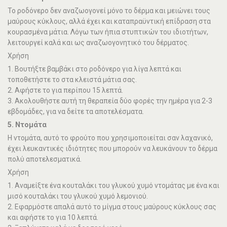
Το ροδόνερο δεν αναζωογονεί μόνο το δέρμα και μειώνει τους
μαύρους κύκλους, αλλά έχει και καταπραϋντική επίδραση στα
κουρασμένα μάτια. Λόγω των ήπια στυπτικών του ιδιοτήτων,
λειτουργεί καλά και ως αναζωογονητικό του δέρματος.
Χρήση
1. Βουτήξτε βαμβάκι στο ροδόνερο για λίγα λεπτά και
τοποθετήστε το στα κλειστά μάτια σας.
2. Αφήστε το για περίπου 15 λεπτά.
3. Ακολουθήστε αυτή τη θεραπεία δύο φορές την ημέρα για 2-3
εβδομάδες, για να δείτε τα αποτελέσματα.
5. Ντομάτα
Η ντομάτα, αυτό το φρούτο που χρησιμοποιείται σαν λαχανικό,
έχει λευκαντικές ιδιότητες που μπορούν να λευκάνουν το δέρμα
πολύ αποτελεσματικά.
Χρήση
1. Αναμείξτε ένα κουταλάκι του γλυκού χυμό ντομάτας με ένα και
μισό κουταλάκι του γλυκού χυμό λεμονιού.
2. Εφαρμόστε απαλά αυτό το μίγμα στους μαύρους κύκλους σας
και αφήστε το για 10 λεπτά.