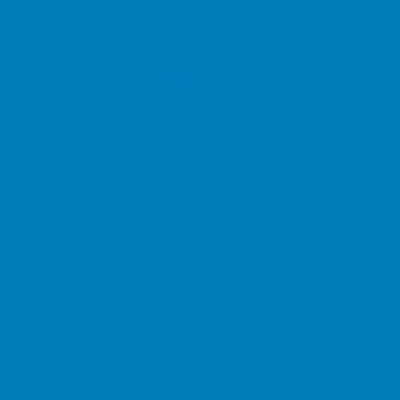
Αρχική
Νέα
Δημόσιο
Αστυνομία
Δημαρχεία
Δημόσια Εκπαίδευση
Δικαστήρια
Εφορίες
Θέατρα
ΚΕΠ
Μουσεία
Νοσοκομεία
Πρεσβείες
Σινεμά
Τράπεζες
Υπουργεία
Χρήσιμα
Ταχυδρομικοί Κώδικες
Χάρτες
Taxis