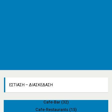
ΕΦΚΑ
AMKA
ΚΕΠ
ΟΑΣΑ
ΚΤΕΛ
Εφημερεύοντα φαρμακεία
Εφημερεύοντα νοσοκομεία
Δρομολόγια πλοίων
Καιρός
Δωρεάν καταχώρηση
Κατασκευή e-shop&website
Επικοινωνία
ΕΣΤΊΑΣΗ – ΔΙΑΣΚΈΔΑΣΗ
Cafe-Bar
(32)
Cafe-Restaurants
(15)