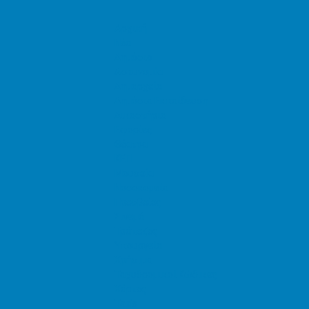
Αρχική
Νέα
Δημόσιο
Αστυνομία
Δημαρχεία
Δημόσια Εκπαίδευση
Δικαστήρια
Εφορίες
Θέατρα
ΚΕΠ
Μουσεία
Νοσοκομεία
Πρεσβείες
Σινεμά
Τράπεζες
Υπουργεία
Χρήσιμα
Ταχυδρομικοί Κώδικες
Χάρτες
Taxis