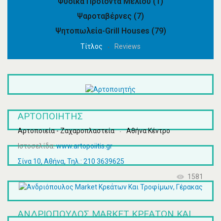
Φυσικά Προϊόντα Μελιού
(1)
Ψαροταβέρνες
(7)
Ψητοπωλεία-Grill Houses
(79)
Τίτλος
Reviews
ΑΡΤΟΠΟΙΗΤΉΣ
Αρτοποιεία - Ζαχαροπλαστεία
Αθήνα Κέντρο
Ιστοσελίδα:
www.artopoiitis.gr
Σίνα 10, Αθήνα, Τηλ.: 210 3639625
1581
ΑΝΔΡΙΌΠΟΥΛΟΣ MARKET ΚΡΕΆΤΩΝ ΚΑΙ