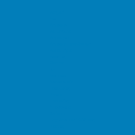
Αρχική
Νέα
Δημόσιο
Αστυνομία
Δημαρχεία
Δημόσια Εκπαίδευση
Δικαστήρια
Εφορίες
Θέατρα
ΚΕΠ
Μουσεία
Νοσοκομεία
Πρεσβείες
Σινεμά
Τράπεζες
Υπουργεία
Χρήσιμα
Ταχυδρομικοί Κώδικες
Χάρτες
Taxis