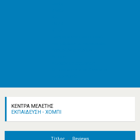
ΕΦΚΑ
AMKA
ΚΕΠ
ΟΑΣΑ
ΚΤΕΛ
Εφημερεύοντα φαρμακεία
Εφημερεύοντα νοσοκομεία
Δρομολόγια πλοίων
Καιρός
Δωρεάν καταχώρηση
Κατασκευή e-shop&website
Επικοινωνία
ΚΈΝΤΡΑ ΜΕΛΈΤΗΣ
ΕΚΠΑΊΔΕΥΣΗ - ΧΌΜΠΙ
Τίτλος
Reviews