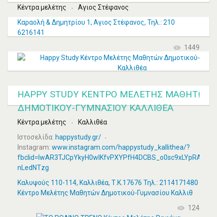
Κέντρα μελέτης
Αγιος Στέφανος
Καραολή & Δημητρίου 1, Αγιος Στέφανος, Τηλ.: 210
6216141
1449
HAPPY STUDY ΚΈΝΤΡΟ ΜΕΛΈΤΗΣ ΜΑΘΗΤΏΝ
ΔΗΜΟΤΙΚΟΎ-ΓΥΜΝΑΣΊΟΥ ΚΑΛΛΙΘΈΑ
Κέντρα μελέτης
Καλλιθέα
Ιστοσελίδα:
happystudy.gr/
Instagram:
www.instagram.com/happystudy_kallithea/?
fbclid=IwAR3TJCpYkyH0wIKfvPXYPfH4DCBS_o0sc9xLYpRAAXd
nLedNTzg
Καλυψούς 110-114, Καλλιθέα, Τ.Κ.17676 Τηλ.: 2114171480 Happ
Κέντρο Μελέτης Μαθητών Δημοτικού-Γυμνασίου Καλλιθ
124