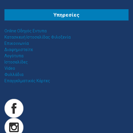
Θ
ΕΣΣΑΛΟΣ ΤΕΝΤΕΣ ΝΕΑ ΣΜΥΡΝΗ
Υπηρεσίες
Αιγαίου 153, Νέα Σμύρνη 17124 Τηλ: 2109750058 Κιν: 6938927812
Online Οδηγός Εντυπα
Κατασκευή Ιστοσελίδας Φιλοξενία
Επικοινωνία
Διαφημιστείτε
Λογότυπα
Ιστοσελίδες
Video
Φυλλάδια
Επαγγελματικές Κάρτες
Z
ITAWEB ΚΑΤΑΣΚΕΥΉ ΙΣΤΟΣΕΛΊΔΩΝ
Κατασκευή Ιστοσελίδων