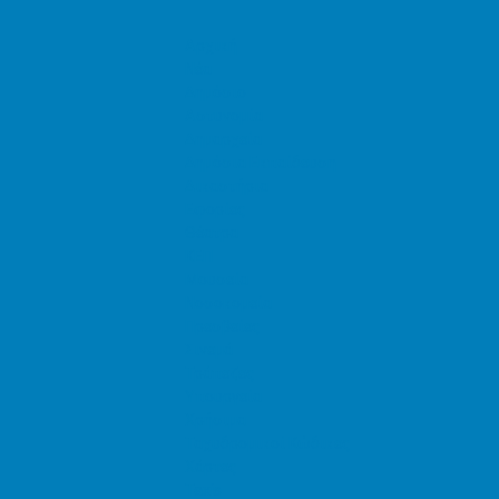
Αρχική
Νέα
Δημόσιο
Αστυνομία
Δημαρχεία
Δημόσια Εκπαίδευση
Δικαστήρια
Εφορίες
Θέατρα
ΚΕΠ
Μουσεία
Νοσοκομεία
Πρεσβείες
Σινεμά
Τράπεζες
Υπουργεία
Χρήσιμα
Ταχυδρομικοί Κώδικες
Χάρτες
Taxis