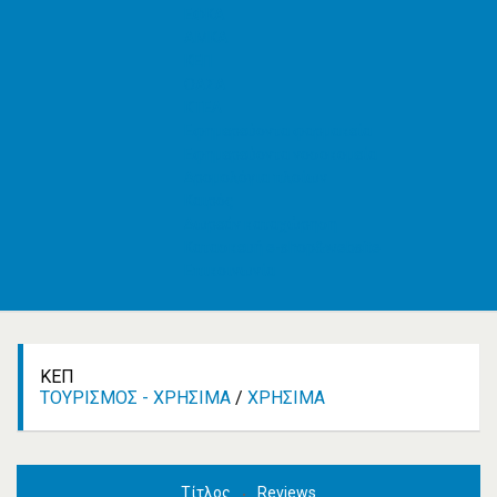
ΕΦΚΑ
AMKA
ΚΕΠ
ΟΑΣΑ
ΚΤΕΛ
Εφημερεύοντα φαρμακεία
Εφημερεύοντα νοσοκομεία
Δρομολόγια πλοίων
Καιρός
Δωρεάν καταχώρηση
Κατασκευή e-shop&website
Επικοινωνία
ΚΕΠ
ΤΟΥΡΙΣΜΌΣ - ΧΡΉΣΙΜΑ
/
ΧΡΉΣΙΜΑ
Τίτλος
Reviews