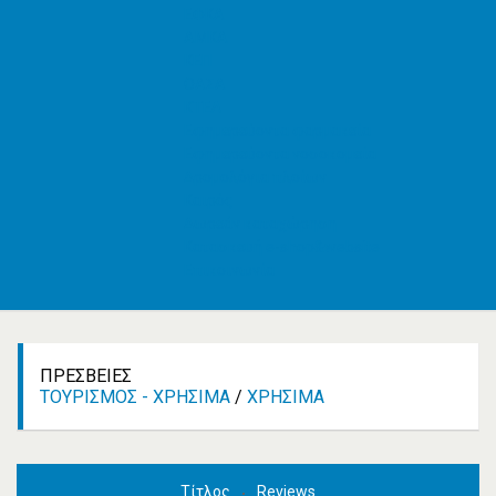
ΕΦΚΑ
AMKA
ΚΕΠ
ΟΑΣΑ
ΚΤΕΛ
Εφημερεύοντα φαρμακεία
Εφημερεύοντα νοσοκομεία
Δρομολόγια πλοίων
Καιρός
Δωρεάν καταχώρηση
Κατασκευή e-shop&website
Επικοινωνία
ΠΡΕΣΒΕΊΕΣ
ΤΟΥΡΙΣΜΌΣ - ΧΡΉΣΙΜΑ
/
ΧΡΉΣΙΜΑ
Τίτλος
Reviews