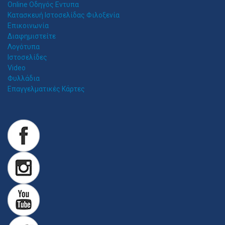
Online Οδηγός Εντυπα
Κατασκευή Ιστοσελίδας Φιλοξενία
Επικοινωνία
Διαφημιστείτε
Λογότυπα
Ιστοσελίδες
Video
Φυλλάδια
Επαγγελματικές Κάρτες
Z
ITAWEB ΚΑΤΑΣΚΕΥΉ ΙΣΤΟΣΕΛΊΔΩΝ
Κατασκευή Ιστοσελίδων