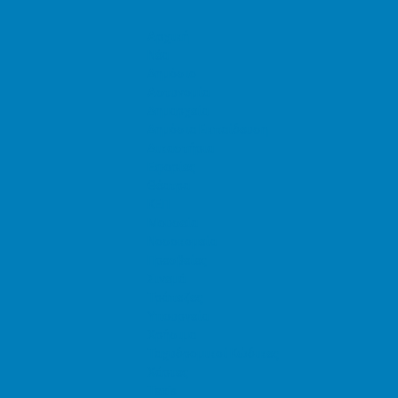
Αρχική
Νέα
Δημόσιο
Αστυνομία
Δημαρχεία
Δημόσια Εκπαίδευση
Δικαστήρια
Εφορίες
Θέατρα
ΚΕΠ
Μουσεία
Νοσοκομεία
Πρεσβείες
Σινεμά
Τράπεζες
Υπουργεία
Χρήσιμα
Ταχυδρομικοί Κώδικες
Χάρτες
Taxis