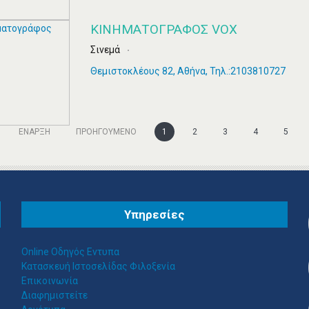
ΚΙΝΗΜΑΤΟΓΡΆΦΟΣ VOX
Σινεμά
Θεμιστοκλέους 82, Αθήνα, Τηλ.:2103810727
ΈΝΑΡΞΗ
ΠΡΟΗΓΟΎΜΕΝΟ
1
2
3
4
5
Υπηρεσίες
Online Οδηγός Εντυπα
Κατασκευή Ιστοσελίδας Φιλοξενία
Επικοινωνία
Διαφημιστείτε