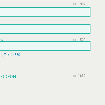
1882
TY
1500
α, Τηλ.:14560
 ODEON
1639