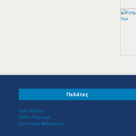
ΠΑΠΑΝΙΚΟΛΑΟΥ
ΑΝΤΩΝΙΟΣ ΛΟΓΙΣΤΙΚΌ
ΓΡΑΦΕΊΟ ΠΑΛΑΙΌ
ΦΆΛΗΡΟ
Παπανικολάου Αντώνιος Λογιστικό
Γραφείο Αλκυόνης 16, Παλαιό
Φάληρο, Τηλ.: 210 9835572 /
Λογιστικά Φοροτεχνικά Γραφεία
Παλαιό Φάληρο
Πελάτες
ΠΕΡΙΣΣΟΤΕΡΑ
Οροι Χρήσης
Online Πληρωμή
Προστασία Δεδομένων