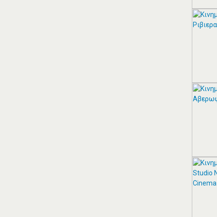
Αιγαίου 153, Νέα Σμύρνη 17124 Τηλ:
2109750058 Κιν: 6938927812
ΠΕΡΙΣΣΟΤΕΡΑ
ZITAWEB ΚΑΤΑΣΚΕΥΉ
ΙΣΤΟΣΕΛΊΔΩΝ
Κατασκευή Ιστοσελίδων
ΠΕΡΙΣΣΟΤΕΡΑ