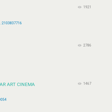
1921
λ.:2103837716
2786
AR ART CINEMA
1467
0054