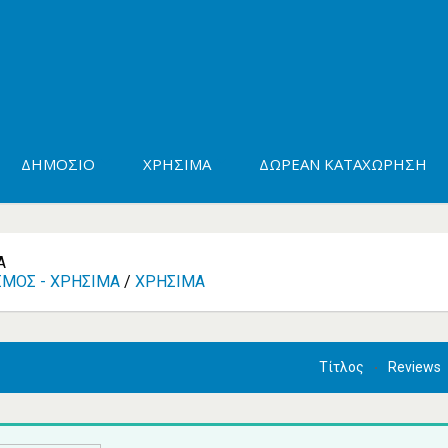
ΔΗΜΌΣΙΟ
ΧΡΉΣΙΜΑ
ΔΩΡΕΆΝ ΚΑΤΑΧΏΡΗΣΗ
Ά
ΣΜΌΣ - ΧΡΉΣΙΜΑ
/
ΧΡΉΣΙΜΑ
Τίτλος
Reviews