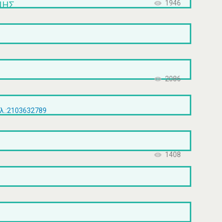
ΝΗΣ
1946
2086
ηλ.:2103632789
1408