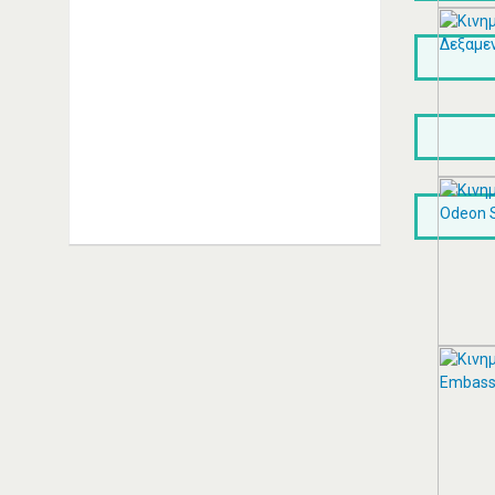
ΑΓΓΕΛΑΚΗΣ ΙΩΑΝΝΗΣ Μ. |
Εξειδικευμένο συνεργείο Alfa
Romeo Καλλιθέα Αριστείδου 20,
Καλλιθέα Τηλέφωνο: 2109514393
Συνεργείo Αυτοκινήτων Καλλιθέα
Συνεργεία Αυτοκινήτων Καλλιθέα
ΠΕΡΙΣΣΟΤΕΡΑ
ΘΕΣΣΑΛΟΣ ΤΕΝΤΕΣ ΝΕΑ
ΣΜΥΡΝΗ