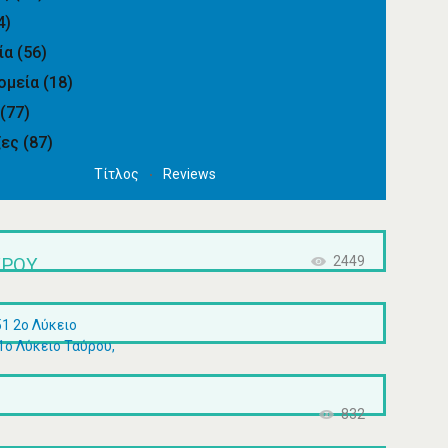
4)
ία
(56)
ομεία
(18)
ά
(77)
ζες
(87)
Τίτλος
Reviews
ΎΡΟΥ
2449
1 2ο Λύκειο
1ο Λύκειο Ταύρου,
832