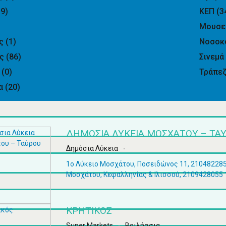
39)
ΚΕΠ
(3
Μουσε
ες
(1)
Νοσοκ
ες
(86)
Σινεμ
α
(0)
Τράπε
ία
(20)
ΔΗΜΌΣΙΑ ΛΎΚΕΙΑ ΜΟΣΧΆΤΟΥ – ΤΑ
Δημόσια Λύκεια
1ο Λύκειο Μοσχάτου, Ποσειδώνος 11, 210482285
Μοσχάτου, Κεφαλληνίας & Ιλισσού, 2109428055 
ΚΡΗΤΙΚΌΣ
Super Markets
Βριλήσσια