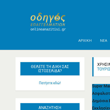
onlineanazitisi.gr
ΑΡΧΙΚΉ
ΝΈΑ
ΧΡΉΣΙ
ΘΈΛΕΤΕ
ΤΗ ΔΙΚΉ ΣΑΣ
ΤΟΥΡΙ
ΙΣΤΟΣΕΛΊΔΑ?
Πατήστε εδώ!
Super Ma
Ασφαλιστ
Δημόσια 
ΑΝΑΖΗΤΗΣΗ
Εκκλησίε