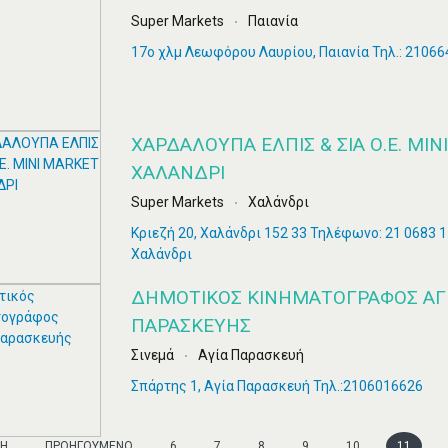
Super Markets
Παιανία
17ο χλμ Λεωφόρου Λαυρίου, Παιανία Τηλ.: 2106
ΧΑΡΔΑΛΟΥΠΑ ΕΛΠΙΣ & ΣΙΑ Ο.Ε. MIN
ΧΑΛΑΝΔΡΙ
Super Markets
Χαλάνδρι
Κριεζή 20, Χαλάνδρι 152 33 Τηλέφωνο: 21 0683 1
Χαλάνδρι
ΔΗΜΟΤΙΚΌΣ ΚΙΝΗΜΑΤΟΓΡΆΦΟΣ ΑΓ
ΠΑΡΑΣΚΕΥΉΣ
Σινεμά
Αγία Παρασκευή
Σπάρτης 1, Αγία Παρασκευή Τηλ.:2106016626
ΞΗ
ΠΡΟΗΓΟΎΜΕΝΟ
6
7
8
9
10
11