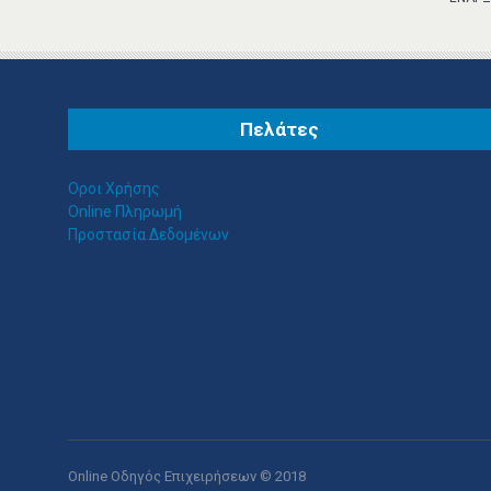
ΠΕΡΙΣΣΟΤΕΡΑ
Πελάτες
Οροι Χρήσης
Online Πληρωμή
ΤΟ ΙΔΙΑΊΤΕΡΟ-ΚΟΤΟΎΛΑΣ
Προστασία Δεδομένων
ΜΠΆΜΠΗΣ
ΠΑΡΑΣΚΕΥΑΣΤΉΡΙΑ
ΜΝΗΜΟΣΎΝΩΝ
ΒΎΡΩΝΑΣ
Ηρώς Κωνσταντοπούλου
79, Βύρωνας Τηλ.:2107666986
ΠΕΡΙΣΣΟΤΕΡΑ
Online Οδηγός Επιχειρήσεων © 2018