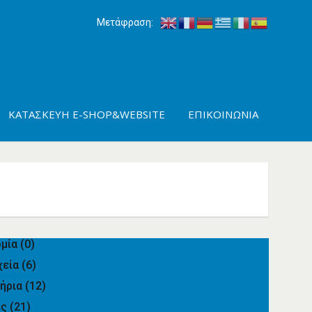
Μετάφραση:
ΚΑΤΑΣΚΕΥΉ E-SHOP&WEBSITE
ΕΠΙΚΟΙΝΩΝΊΑ
ομία
(0)
χεία
(6)
τήρια
(12)
ες
(21)