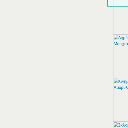
ΘΕΣΣΑΛΟΣ ΤΕΝΤΕΣ ΝΕΑ
ΣΜΥΡΝΗ
Αιγαίου 153, Νέα Σμύρνη 17124 Τηλ:
2109750058 Κιν: 6938927812
ΠΕΡΙΣΣΟΤΕΡΑ