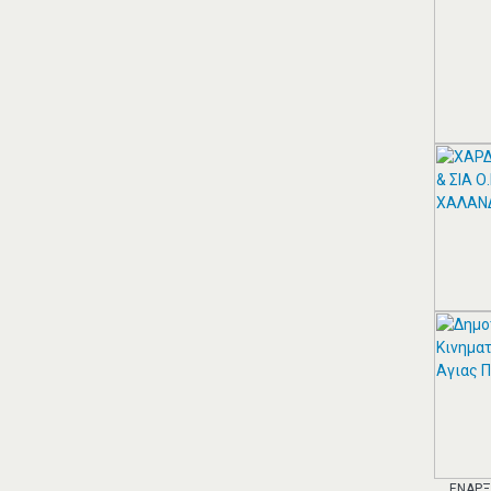
ZITAWEB ΚΑΤΑΣΚΕΥΉ
ΙΣΤΟΣΕΛΊΔΩΝ
Κατασκευή Ιστοσελίδων
ΠΕΡΙΣΣΟΤΕΡΑ
ΠΑΠΑΝΙΚΟΛΑΟΥ
ΑΝΤΩΝΙΟΣ ΛΟΓΙΣΤΙΚΌ
ΓΡΑΦΕΊΟ ΠΑΛΑΙΌ
ΦΆΛΗΡΟ
Παπανικολάου Αντώνιος Λογιστικό
Γραφείο Αλκυόνης 16, Παλαιό
Φάληρο, Τηλ.: 210 9835572 /
Λογιστικά Φοροτεχνικά Γραφεία
Παλαιό Φάληρο
ΈΝΑΡ