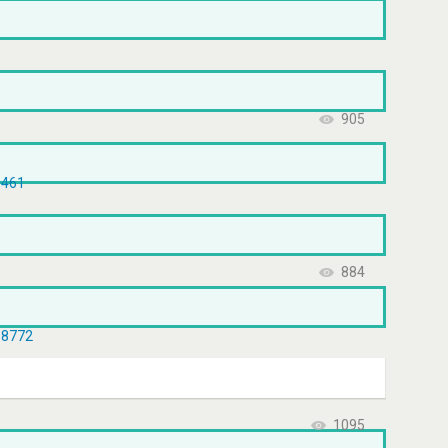
905
0461
884
68772
1095