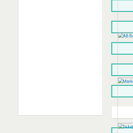
ΑΓΓΕΛΆΚΗΣ ΙΩΆΝΝΗΣ -
ALFA ROMEO
ΑΥΤΟΚΙΝΉΤΩΝ
ΣΥΝΕΡΓΕΊΑ ΚΑΛΛΙΘΈΑ
ΑΓΓΕΛΑΚΗΣ ΙΩΑΝΝΗΣ Μ. |
Εξειδικευμένο συνεργείο Alfa
Romeo Καλλιθέα Αριστείδου 20,
Καλλιθέα Τηλέφωνο: 2109514393
Συνεργείo Αυτοκινήτων Καλλιθέα
Συνεργεία Αυτοκινήτων Καλλιθέα
ΠΕΡΙΣΣΟΤΕΡΑ