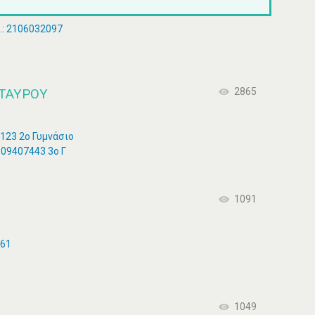
: 2106032097
ΤΑΎΡΟΥ
2865
123 2ο Γυμνάσιο
109407443 3ο Γ
1091
561
1049