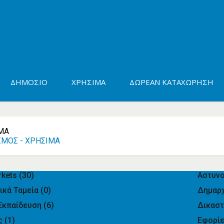
ΔΗΜΌΣΙΟ
ΧΡΉΣΙΜΑ
ΔΩΡΕΆΝ ΚΑΤΑΧΏΡΗΣΗ
ΜΑ
ΣΜΌΣ - ΧΡΉΣΙΜΑ
rkets
(30)
Αστυν
ικά Ταμεία
(0)
Δημαρ
Εκπαίδευση
(6)
Δικασ
ς
(1)
Εφορί