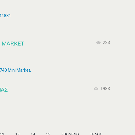
644881
I MARKET
223
740 Mini Market,
ΙΑΣ
1983
12
13
14
15
ΕΠΌΜΕΝΟ
ΤΈΛΟΣ