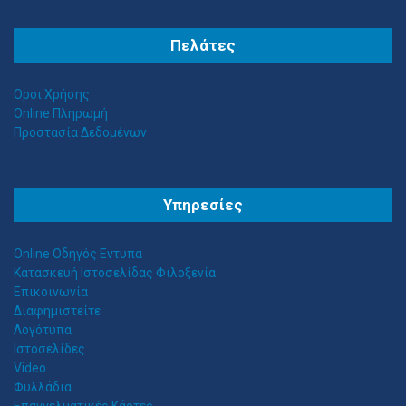
Πελάτες
Οροι Χρήσης
Online Πληρωμή
Προστασία Δεδομένων
Θ
ΕΣΣΑΛΟΣ ΤΕΝΤΕΣ ΝΕΑ ΣΜΥΡΝΗ
Υπηρεσίες
Αιγαίου 153, Νέα Σμύρνη 17124 Τηλ: 2109750058 Κιν: 6938927812
Online Οδηγός Εντυπα
Κατασκευή Ιστοσελίδας Φιλοξενία
Επικοινωνία
Διαφημιστείτε
Λογότυπα
Ιστοσελίδες
Video
Φυλλάδια