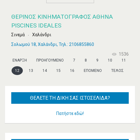
ΘΕΡΙΝΌΣ ΚΙΝΗΜΑΤΟΓΡΆΦΟΣ ΑΘΗΝΑ
PISCINES IDEALES
Σινεμά
Χαλάνδρι
Σολωμού 18, Χαλάνδρι, Τηλ.: 2106855860
1536
ΈΝΑΡΞΗ
ΠΡΟΗΓΟΎΜΕΝΟ
7
8
9
10
11
12
13
14
15
16
ΕΠΌΜΕΝΟ
ΤΈΛΟΣ
ΘΈΛΕΤΕ
ΤΗ ΔΙΚΉ ΣΑΣ ΙΣΤΟΣΕΛΊΔΑ?
Πατήστε εδώ!