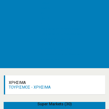
ΕΦΚΑ
AMKA
ΚΕΠ
ΟΑΣΑ
ΚΤΕΛ
Εφημερεύοντα φαρμακεία
Εφημερεύοντα νοσοκομεία
Δρομολόγια πλοίων
Καιρός
Δωρεάν καταχώρηση
Κατασκευή e-shop&website
Επικοινωνία
ΧΡΉΣΙΜΑ
ΤΟΥΡΙΣΜΌΣ - ΧΡΉΣΙΜΑ
Super Markets
(30)