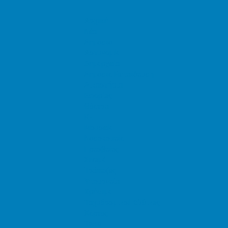
Αρχική
Νέα
Δημόσιο
Αστυνομία
Δημαρχεία
Δημόσια Εκπαίδευση
Δικαστήρια
Εφορίες
Θέατρα
ΚΕΠ
Μουσεία
Νοσοκομεία
Πρεσβείες
Σινεμά
Τράπεζες
Υπουργεία
Χρήσιμα
Ταχυδρομικοί Κώδικες
Χάρτες
Taxis