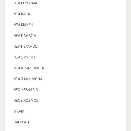
ΝΈΑ ΕΡΥΘΡΑΊΑ
ΝΈΑ ΙΩΝΊΑ
ΝΈΑ ΜΆΚΡΗ
ΝΈΑ ΠΑΛΆΤΙΑ
ΝΈΑ ΠΈΡΑΜΟΣ
ΝΈΑ ΣΜΎΡΝΗ
ΝΈΑ ΦΙΛΑΔΈΛΦΕΙΑ
ΝΈΑ ΧΑΛΚΗΔΌΝΑ
ΝΈΟ ΗΡΆΚΛΕΙΟ
ΝΈΟΣ ΚΌΣΜΟΣ
ΝΊΚΑΙΑ
ΠΑΓΚΡΆΤΙ