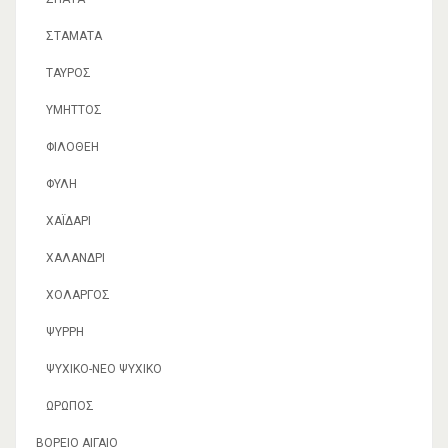
ΣΤΑΜΆΤΑ
ΤΑΎΡΟΣ
ΥΜΗΤΤΌΣ
ΦΙΛΟΘΈΗ
ΦΥΛΉ
ΧΑΪΔΆΡΙ
ΧΑΛΆΝΔΡΙ
ΧΟΛΑΡΓΌΣ
ΨΥΡΡΉ
ΨΥΧΙΚΌ-ΝΈΟ ΨΥΧΙΚΌ
ΩΡΩΠΌΣ
ΒΌΡΕΙΟ ΑΙΓΑΊΟ