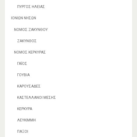
ΠΎΡΓΟΣ ΗΛΕΊΑΣ
ΙΟΝΊΩΝ ΝΉΣΩΝ
ΝΟΜΌΣ ΖΑΚΎΝΘΟΥ
ΖΆΚΥΝΘΟΣ
ΝΟΜΌΣ ΚΕΡΚΎΡΑΣ
ΓΆΙΟΣ
ΓΟΥΒΙΆ
ΚΑΡΟΥΣΆΔΕΣ
ΚΑΣΤΕΛΛΆΝΟΙ ΜΈΣΗΣ
ΚΈΡΚΥΡΑ
ΛΕΥΚΊΜΜΗ
ΠΑΞΟΊ