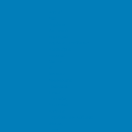
Αρχική
Νέα
Δημόσιο
Αστυνομία
Δημαρχεία
Δημόσια Εκπαίδευση
Δικαστήρια
Εφορίες
Θέατρα
ΚΕΠ
Μουσεία
Νοσοκομεία
Πρεσβείες
Σινεμά
Τράπεζες
Υπουργεία
Χρήσιμα
Ταχυδρομικοί Κώδικες
Χάρτες
Taxis