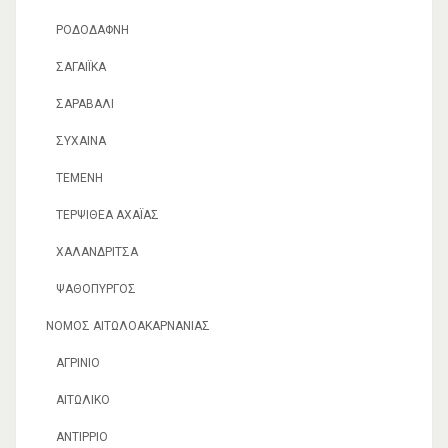
ΡΟΔΟΔΆΦΝΗ
ΣΑΓΑΊΙΚΑ
ΣΑΡΑΒΆΛΙ
ΣΥΧΑΙΝΆ
ΤΈΜΕΝΗ
ΤΕΡΨΙΘΈΑ ΑΧΑΪ́ΑΣ
ΧΑΛΑΝΔΡΊΤΣΑ
ΨΑΘΌΠΥΡΓΟΣ
ΝΟΜΌΣ ΑΙΤΩΛΟΑΚΑΡΝΑΝΊΑΣ
ΑΓΡΊΝΙΟ
ΑΙΤΩΛΙΚΌ
ΑΝΤΊΡΡΙΟ