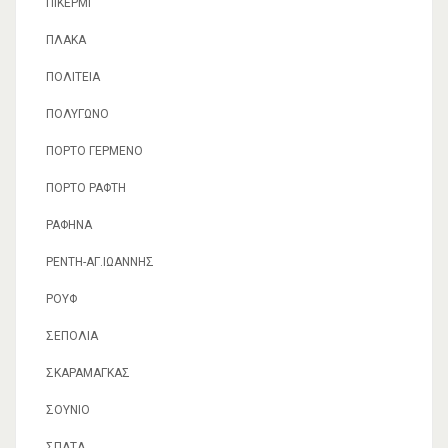
ΠΙΚΈΡΜΙ
ΠΛΆΚΑ
ΠΟΛΙΤΕΊΑ
ΠΟΛΎΓΩΝΟ
ΠΌΡΤΟ ΓΕΡΜΕΝΌ
ΠΌΡΤΟ ΡΆΦΤΗ
ΡΑΦΉΝΑ
ΡΈΝΤΗ-ΑΓ.ΙΩΆΝΝΗΣ
ΡΟΥΦ
ΣΕΠΌΛΙΑ
ΣΚΑΡΑΜΑΓΚΆΣ
ΣΟΎΝΙΟ
ΣΠΆΤΑ