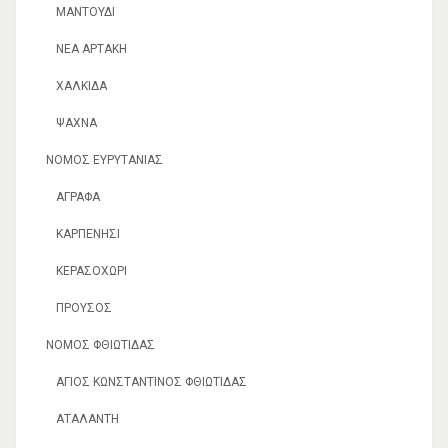
ΜΑΝΤΟΎΔΙ
ΝΈΑ ΑΡΤΆΚΗ
ΧΑΛΚΊΔΑ
ΨΑΧΝΆ
ΝΟΜΌΣ ΕΥΡΥΤΑΝΊΑΣ
ΆΓΡΑΦΑ
ΚΑΡΠΕΝΉΣΙ
ΚΕΡΑΣΟΧΏΡΙ
ΠΡΟΥΣΌΣ
ΝΟΜΌΣ ΦΘΙΏΤΙΔΑΣ
ΆΓΙΟΣ ΚΩΝΣΤΑΝΤΊΝΟΣ ΦΘΙΏΤΙΔΑΣ
ΑΤΑΛΆΝΤΗ