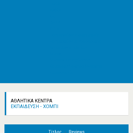
ΕΦΚΑ
AMKA
ΚΕΠ
ΟΑΣΑ
ΚΤΕΛ
Εφημερεύοντα φαρμακεία
Εφημερεύοντα νοσοκομεία
Δρομολόγια πλοίων
Καιρός
Δωρεάν καταχώρηση
Κατασκευή e-shop&website
Επικοινωνία
ΑΘΛΗΤΙΚΆ ΚΈΝΤΡΑ
ΕΚΠΑΊΔΕΥΣΗ - ΧΌΜΠΙ
Τίτλος
Reviews