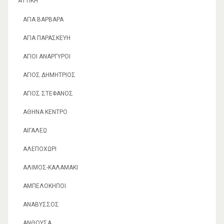
ΑΤΤΙΚΉ
ΑΓΊΑ ΒΑΡΒΆΡΑ
ΑΓΊΑ ΠΑΡΑΣΚΕΥΉ
ΑΓΙΟΙ ΑΝΆΡΓΥΡΟΙ
ΑΓΙΟΣ ΔΗΜΉΤΡΙΟΣ
ΑΓΙΟΣ ΣΤΈΦΑΝΟΣ
ΑΘΉΝΑ ΚΈΝΤΡΟ
ΑΙΓΆΛΕΩ
ΑΛΕΠΟΧΏΡΙ
ΑΛΙΜΟΣ-ΚΑΛΑΜΆΚΙ
ΑΜΠΕΛΌΚΗΠΟΙ
ΑΝΆΒΥΣΣΟΣ
ΑΝΘΟΎΣΑ