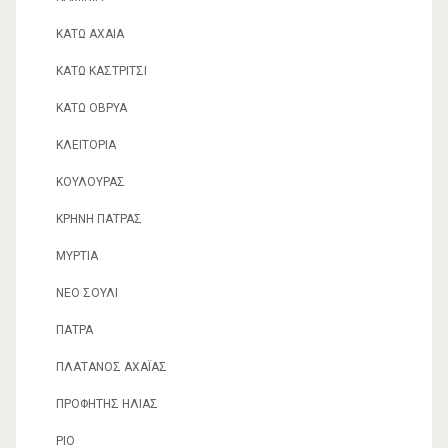
ΚΆΤΩ ΑΧΑΊΑ
ΚΆΤΩ ΚΑΣΤΡΊΤΣΙ
ΚΆΤΩ ΟΒΡΥΆ
ΚΛΕΙΤΟΡΊΑ
ΚΟΥΛΟΥΡΆΣ
ΚΡΉΝΗ ΠΆΤΡΑΣ
ΜΥΡΤΙΆ
ΝΈΟ ΣΟΎΛΙ
ΠΆΤΡΑ
ΠΛΆΤΑΝΟΣ ΑΧΑΪ́ΑΣ
ΠΡΟΦΉΤΗΣ ΗΛΊΑΣ
ΡΊΟ